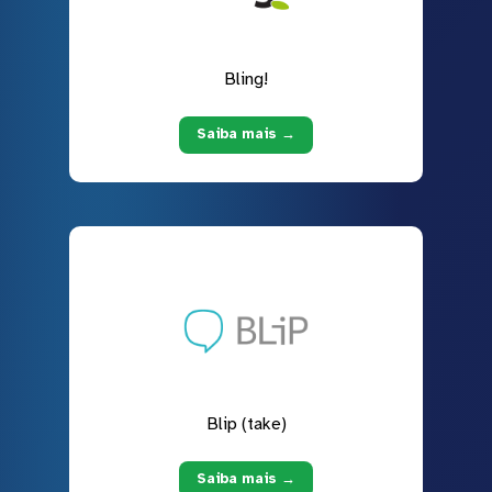
Bling!
Saiba mais →
Blip (take)
Saiba mais →