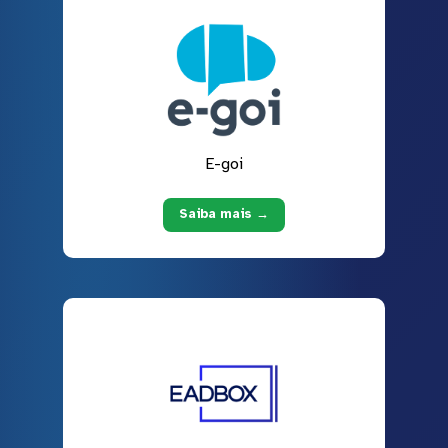
E-goi
Saiba mais →