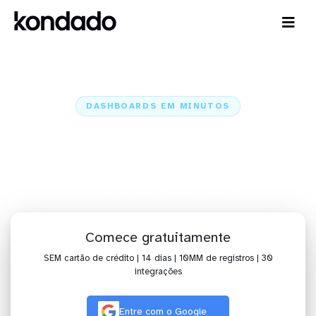
DASHBOARDS EM MINUTOS
Dashboard do Google Search
Console no Power BI em minutos
Home
Conectores
Google Search Console
Google Search Console + Power BI
Comece gratuitamente
SEM cartão de crédito | 14 dias | 10MM de registros | 30
integrações
Entre com o Google