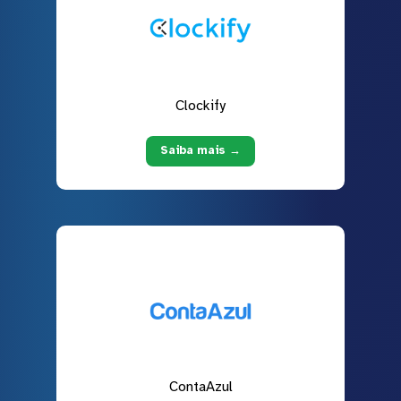
Clockify
Saiba mais →
ContaAzul