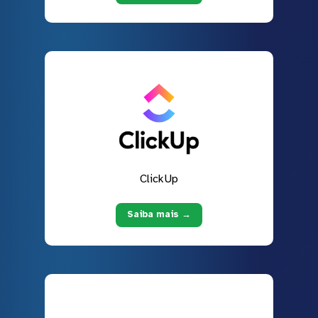
ClickUp
Saiba mais →