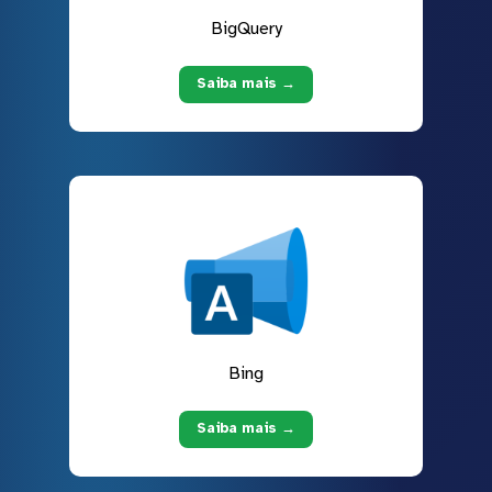
BigQuery
Saiba mais →
Bing
Saiba mais →