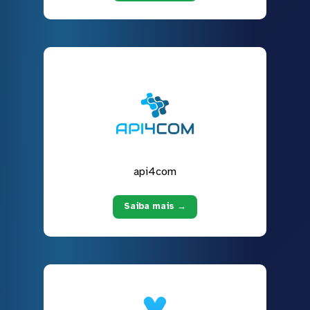
api4com
Saiba mais →