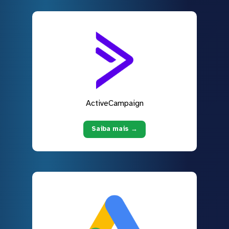
ActiveCampaign
Saiba mais →