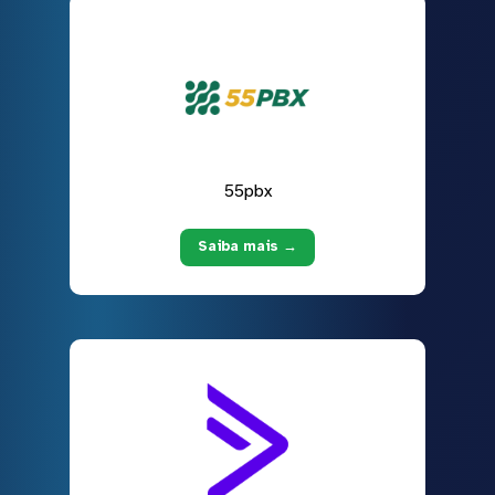
55pbx
Saiba mais →