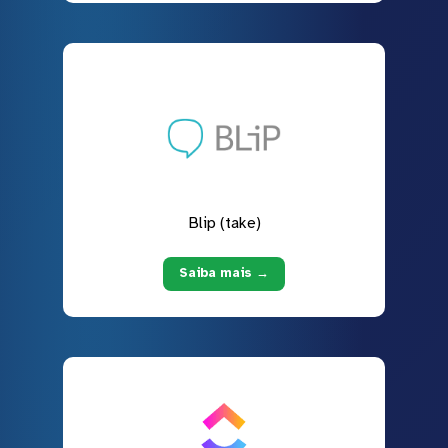
Blip (take)
Saiba mais →