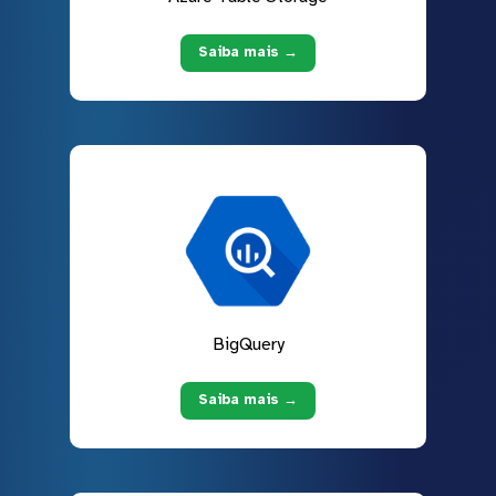
Saiba mais →
BigQuery
Saiba mais →