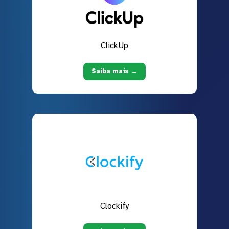
ClickUp
Saiba mais →
Clockify