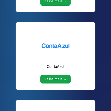
Saiba mais →
ContaAzul
Saiba mais →