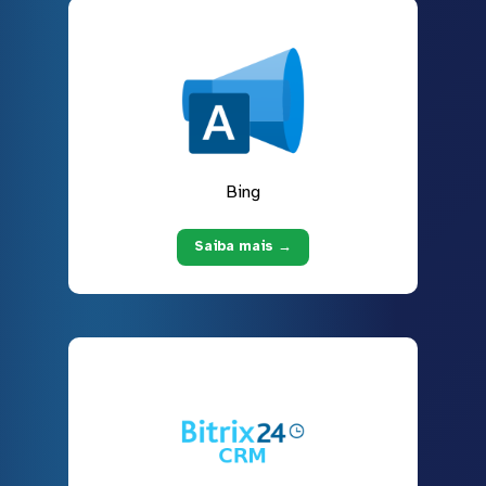
Bing
Saiba mais →