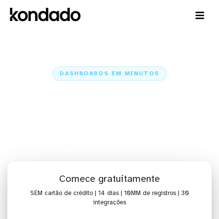
DASHBOARDS EM MINUTOS
Dashboard do Google Search
Console no Amazon Quicksight
em minutos
Home
Conectores
Google Search Console
Google Search Console + Amazon Quicksight
Comece gratuitamente
SEM cartão de crédito | 14 dias | 10MM de registros | 30
integrações