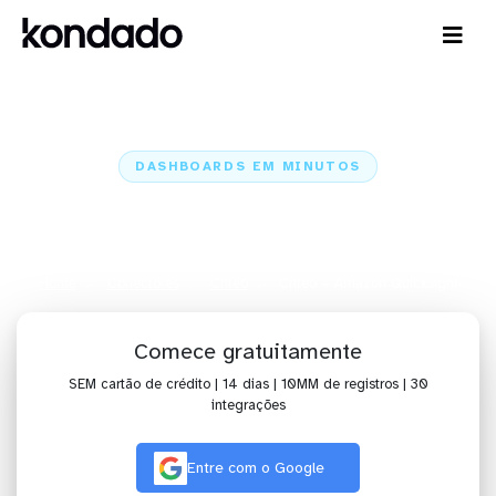
DASHBOARDS EM MINUTOS
Dashboard do Criteo no Amazon
Quicksight em minutos
Home
Conectores
Criteo
Criteo + Amazon Quicksight
Comece gratuitamente
SEM cartão de crédito | 14 dias | 10MM de registros | 30
integrações
Entre com o Google