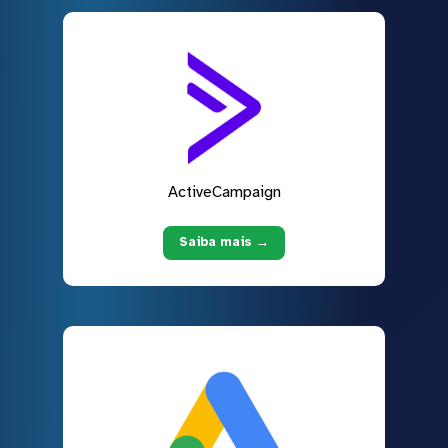
ActiveCampaign
Saiba mais →