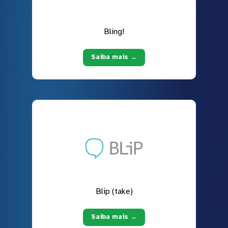
Bling!
Saiba mais →
Blip (take)
Saiba mais →