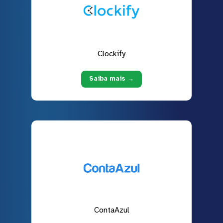
Clockify
Saiba mais →
ContaAzul