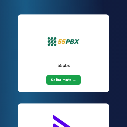
55pbx
Saiba mais →