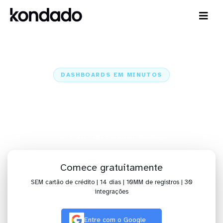
DASHBOARDS EM MINUTOS
Dashboard do Exact Sales no
Amazon Quicksight em minutos
Home
Conectores
Exact Sales
Exact Sales + Amazon Quicksight
Comece gratuitamente
SEM cartão de crédito | 14 dias | 10MM de registros | 30
integrações
Entre com o Google