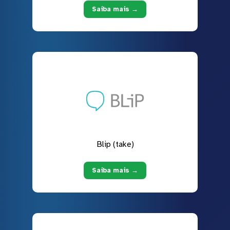
Saiba mais →
Blip (take)
Saiba mais →