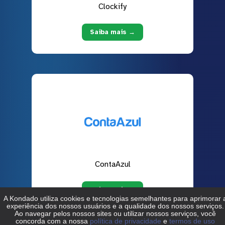
Clockify
Saiba mais →
ContaAzul
Saiba mais →