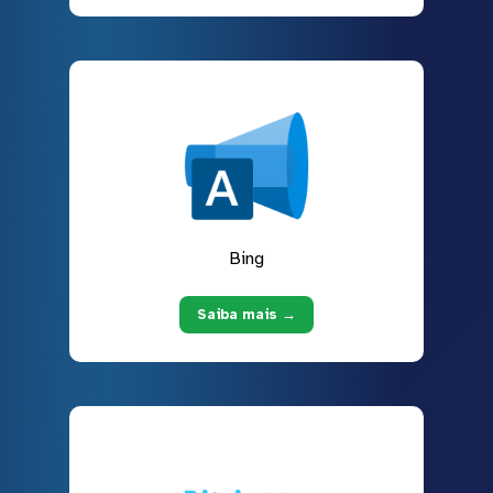
Bing
Saiba mais →