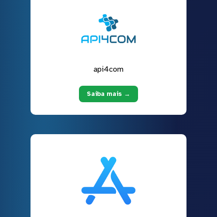
api4com
Saiba mais →