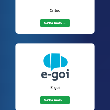
Criteo
Saiba mais →
E-goi
Saiba mais →