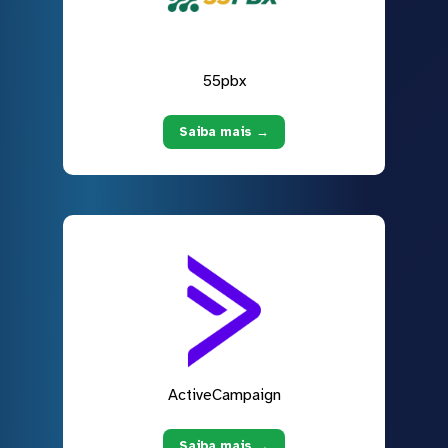
55pbx
Saiba mais →
ActiveCampaign
Saiba mais →