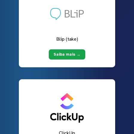
Blip (take)
Saiba mais →
ClickUp