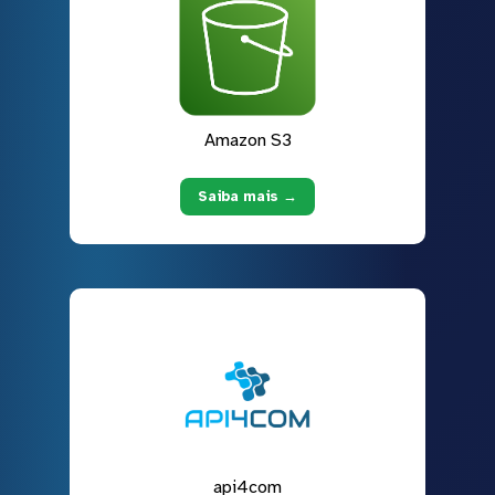
Amazon S3
Saiba mais →
api4com