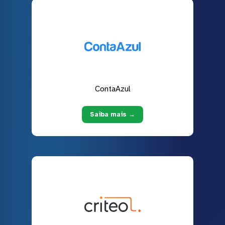
ContaAzul
Saiba mais →