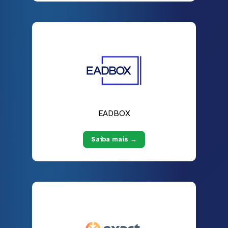
EADBOX
Saiba mais →