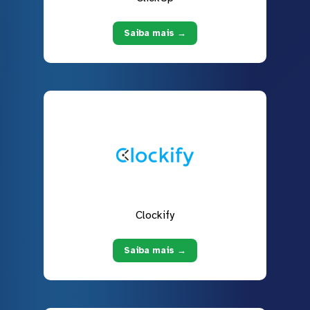
Saiba mais →
Clockify
Saiba mais →