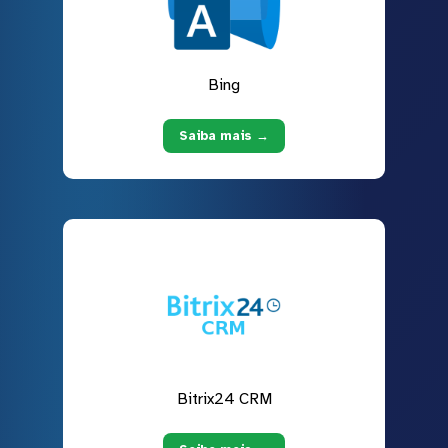
Bing
Saiba mais →
Bitrix24 CRM