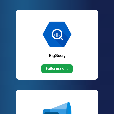
BigQuery
Saiba mais →