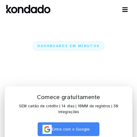
DASHBOARDS EM MINUTOS
Dashboard do Pagar.me no
Amazon Quicksight em minutos
Home
Conectores
Pagar.me
Pagar.me + Amazon Quicksight
Comece gratuitamente
SEM cartão de crédito | 14 dias | 10MM de registros | 30
integrações
Entre com o Google