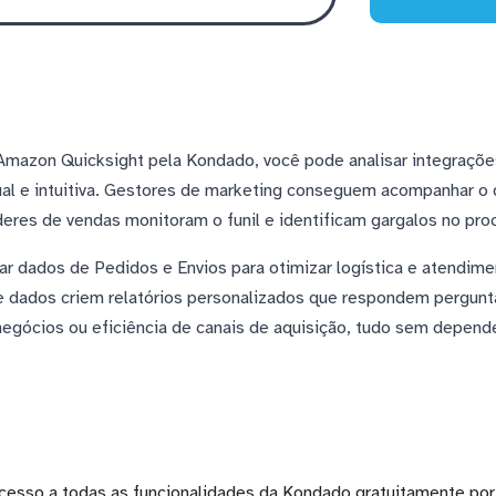
Amazon Quicksight pela Kondado, você pode analisar integraçõ
al e intuitiva. Gestores de marketing conseguem acompanhar
íderes de vendas monitoram o funil e identificam gargalos no pr
r dados de Pedidos e Envios para otimizar logística e atendimen
de dados criem relatórios personalizados que respondem pergun
gócios ou eficiência de canais de aquisição, tudo sem depende
cesso a todas as funcionalidades da Kondado gratuitamente por 