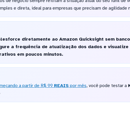
ios de negócio sempre reflitam a situação atual do seu funil de
imples e direta, ideal para empresas que precisam de agilidade
lesforce diretamente ao Amazon Quicksight sem bancos
gure a frequência de atualização dos dados e visualiz
rativos em poucos minutos.
meçando a partir de R$ 99
REAIS
por mês
, você pode testar a
o