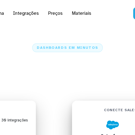
na
Integrações
Preços
Materiais
DASHBOARDS EM MINUTOS
oard do Salesforce no 
Quicksight em minutos
Home
Conectores
Salesforce
Salesforce + Amazon Quicksight
CONECTE SALE
| 30 integrações