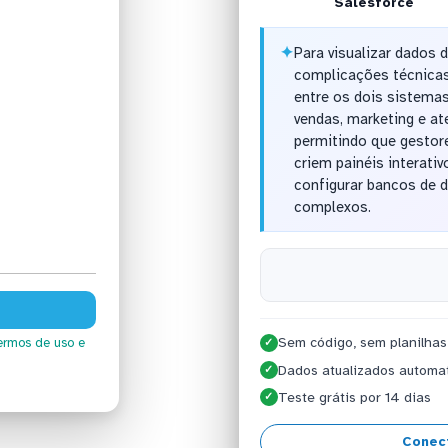
Salesforce
✦
Para visualizar dados
complicações técnicas
entre os dois sistemas
vendas, marketing e at
permitindo que gestor
criem painéis interati
configurar bancos de d
complexos.
Sem código, sem planilhas
ermos de uso
e
✓
Dados atualizados automa
✓
Teste grátis por 14 dias
✓
Conec