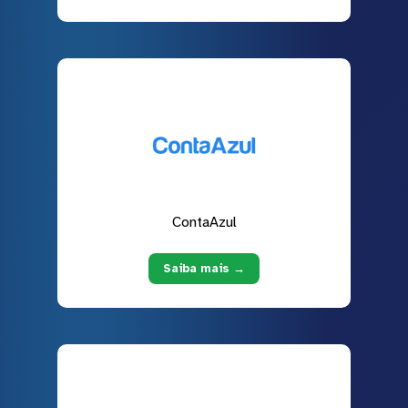
ContaAzul
Saiba mais →