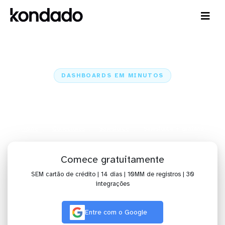
DASHBOARDS EM MINUTOS
Dashboard do Salesforce no
Grafana em minutos
Home
Conectores
Salesforce
Salesforce + Grafana
Comece gratuitamente
SEM cartão de crédito | 14 dias | 10MM de registros | 30
integrações
Entre com o Google