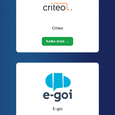
Criteo
Saiba mais →
E-goi