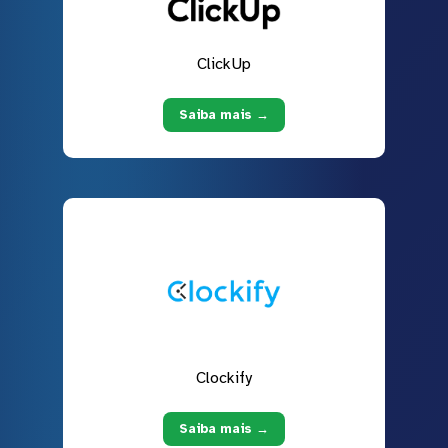
ClickUp
Saiba mais →
Clockify
Saiba mais →