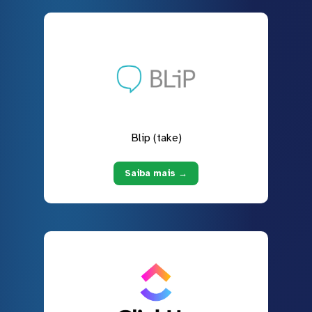
Blip (take)
Saiba mais →