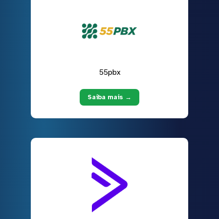
55pbx
Saiba mais →