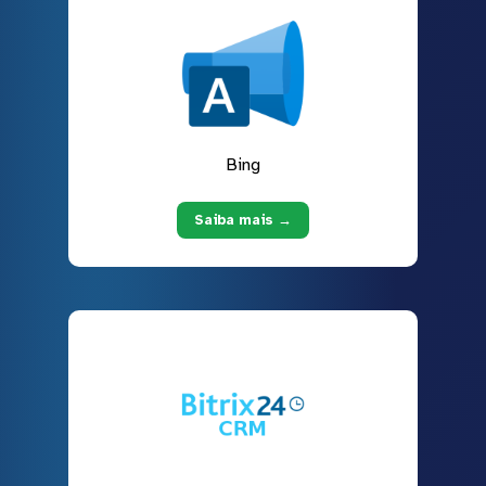
Bing
Saiba mais →