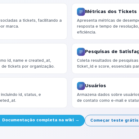
Métricas dos Tickets
ciadas a tickets, facilitando a
Apresenta métricas de desempen
por marca.
resposta e tempo de resolução,
eficiência.
Pesquisas de Satisfaç
mo id, name e created_at,
Coleta resultados de pesquisas d
 de tickets por organização.
ticket_id e score, essenciais pa
Usuários
ncluindo id, status, e
Armazena dados sobre usuários,
eted_at.
de contato como e-mail e statu
Documentação completa na wiki →
Começar teste gráti