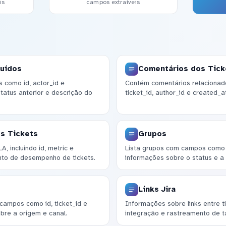
is
campos extraíveis
luídos
Comentários dos Tick
s como id, actor_id e
Contém comentários relacionad
status anterior e descrição do
ticket_id, author_id e created_
s Tickets
Grupos
, incluindo id, metric e
Lista grupos com campos como 
nto de desempenho de tickets.
informações sobre o status e a
Links Jira
 campos como id, ticket_id e
Informações sobre links entre ti
bre a origem e canal.
integração e rastreamento de t