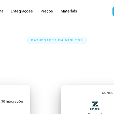
na
Integrações
Preços
Materiais
DASHBOARDS EM MINUTOS
ard do Zendesk no Gra
minutos
Home
Conectores
Zendesk
Zendesk + Grafana
CONEC
| 30 integrações