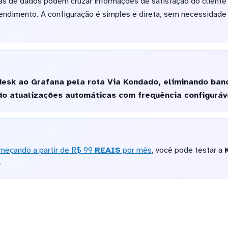
istas de dados podem cruzar informações de satisfação do client
atendimento. A configuração é simples e direta, sem necessidade 
esk ao Grafana pela rota Via Kondado, eliminando ban
do atualizações automáticas com frequência configuráve
meçando a partir de R$ 99
REAIS
por mês
, você pode testar a
o