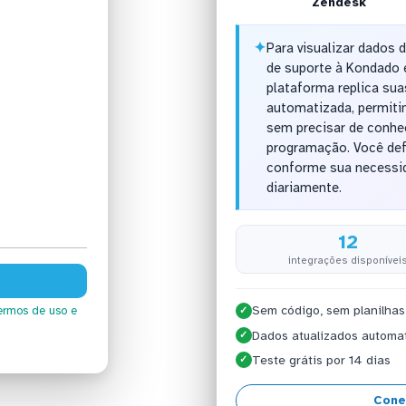
Zendesk
✦
Para visualizar dados 
de suporte à Kondado 
plataforma replica su
automatizada, permitin
sem precisar de conh
programação. Você def
conforme sua necessid
diariamente.
12
integrações disponívei
Sem código, sem planilhas
ermos de uso
e
✓
Dados atualizados automa
✓
Teste grátis por 14 dias
✓
Cone