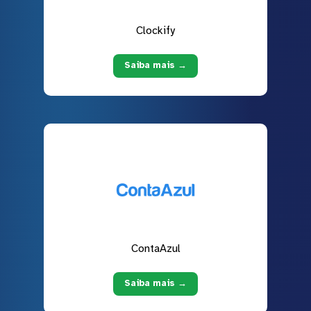
Clockify
Saiba mais →
ContaAzul
Saiba mais →