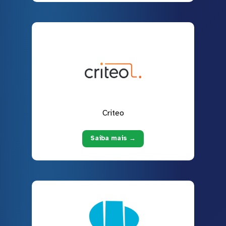
Criteo
Saiba mais →