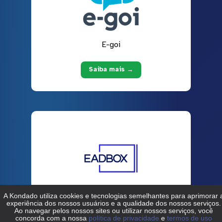
E-goi
Saiba mais →
EADBOX