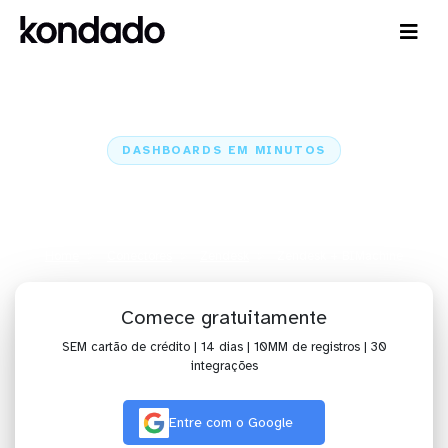
DASHBOARDS EM MINUTOS
Dashboard do Zendesk no
BIMachine em minutos
Home
Conectores
Zendesk
Zendesk + BIMachine
Comece gratuitamente
SEM cartão de crédito | 14 dias | 10MM de registros | 30
integrações
Entre com o Google