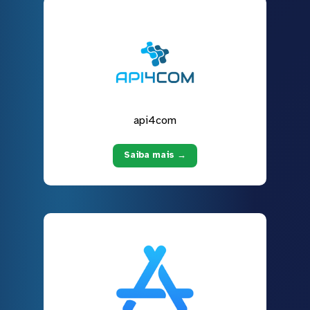
api4com
Saiba mais →