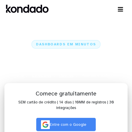
DASHBOARDS EM MINUTOS
Dashboard do Ploomes no
BIMachine em minutos
Home
Conectores
Ploomes
Ploomes + BIMachine
Comece gratuitamente
SEM cartão de crédito | 14 dias | 10MM de registros | 30
integrações
Entre com o Google