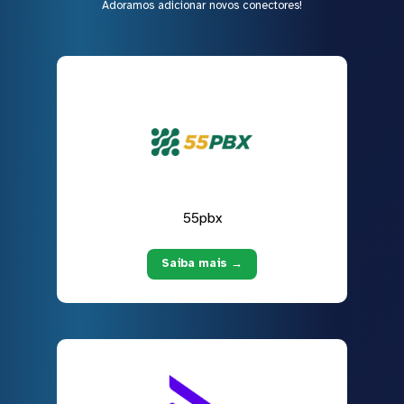
Adoramos adicionar novos conectores!
55pbx
Saiba mais →