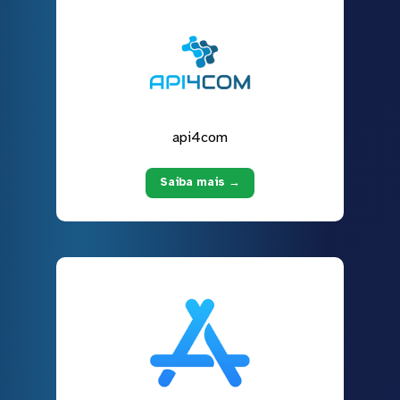
api4com
Saiba mais →