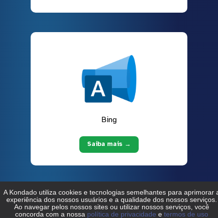
Bing
Saiba mais →