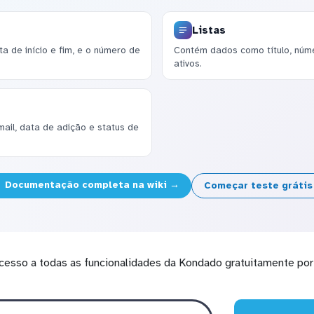
Listas
a de início e fim, e o número de
Contém dados como título, númer
ativos.
il, data de adição e status de
Documentação completa na wiki →
Começar teste gráti
cesso a todas as funcionalidades da Kondado gratuitamente por 