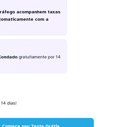
 tráfego acompanhem taxas
utomaticamente com a
Kondado
gratuitamente por 14
14 dias!
Comece seu Teste Grátis