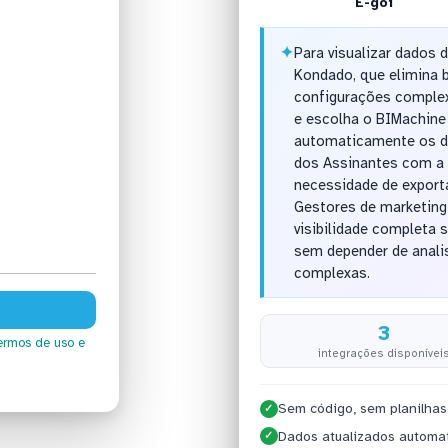
E-goi
✦
Para visualizar dados d
Kondado, que elimina 
configurações complex
e escolha o BIMachine
automaticamente os d
dos Assinantes com a f
necessidade de export
Gestores de marketing
visibilidade completa
sem depender de anali
complexas.
3
ermos de uso
e
integrações disponívei
Sem código, sem planilhas
✓
Dados atualizados automa
✓