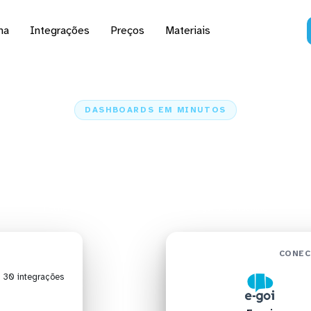
na
Integrações
Preços
Materiais
DASHBOARDS EM MINUTOS
ard do E-goi no BIMac
minutos
Home
Conectores
E-goi
E-goi + BIMachine
CONEC
| 30 integrações