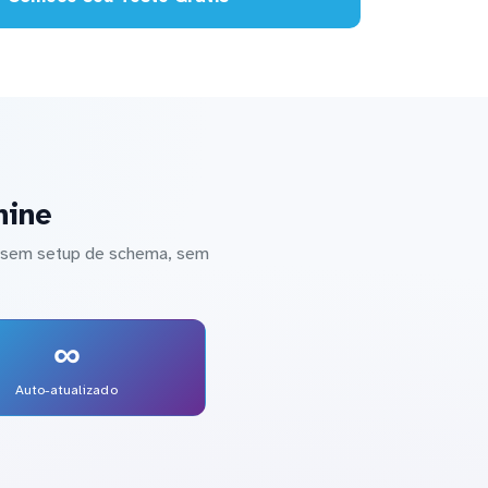
hine
— sem setup de schema, sem
∞
Auto-atualizado