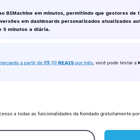
ao BIMachine em minutos, permitindo que gestores de
onversões em dashboards personalizados atualizados a
 5 minutos a diária.
meçando a partir de R$ 99
REAIS
por mês
, você pode testar a
o
cesso a todas as funcionalidades da Kondado gratuitamente por 