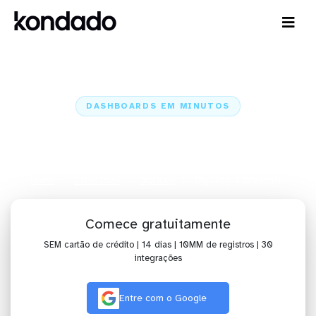
DASHBOARDS EM MINUTOS
Dashboard do BigQuery no
BIMachine em minutos
Home
Conectores
BigQuery
BigQuery + BIMachine
Comece gratuitamente
SEM cartão de crédito | 14 dias | 10MM de registros | 30
integrações
Entre com o Google