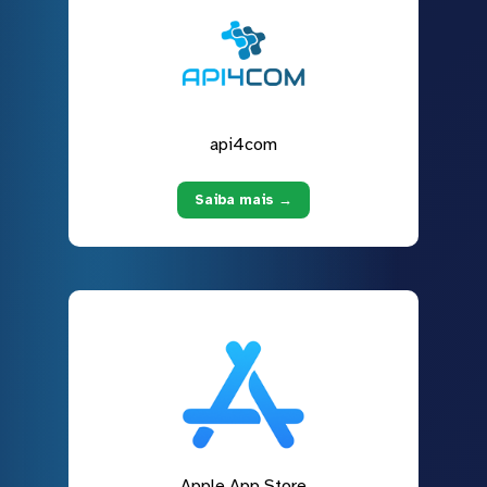
api4com
Saiba mais →
Apple App Store