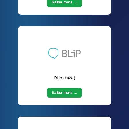
Saiba mais →
Blip (take)
Saiba mais →