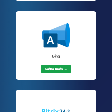
Bing
Saiba mais →