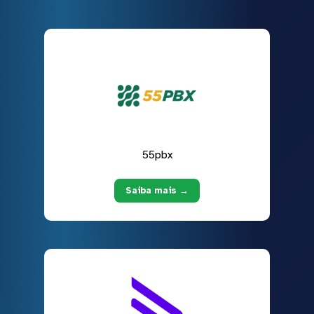
55pbx
Saiba mais →