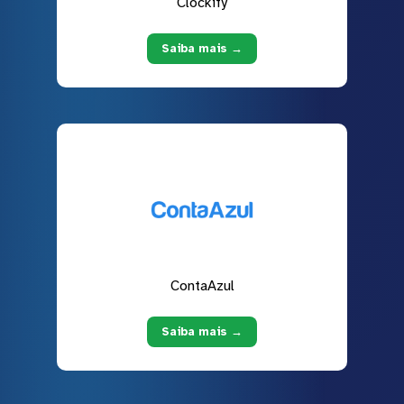
Clockify
Saiba mais →
ContaAzul
Saiba mais →