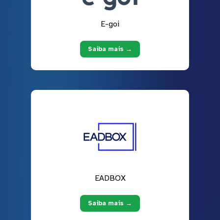
E-goi
Saiba mais →
EADBOX
Saiba mais →