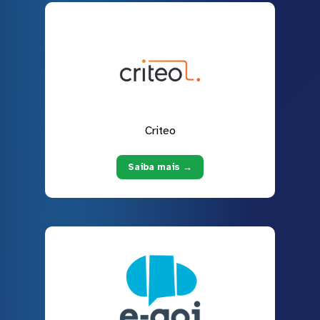
Criteo
Saiba mais →