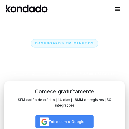
DASHBOARDS EM MINUTOS
Dashboard do PipeRun no
BIMachine em minutos
Home
Conectores
PipeRun
PipeRun + BIMachine
Comece gratuitamente
SEM cartão de crédito | 14 dias | 10MM de registros | 30
integrações
Entre com o Google