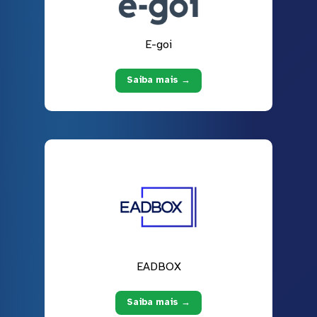
E-goi
Saiba mais →
EADBOX
Saiba mais →