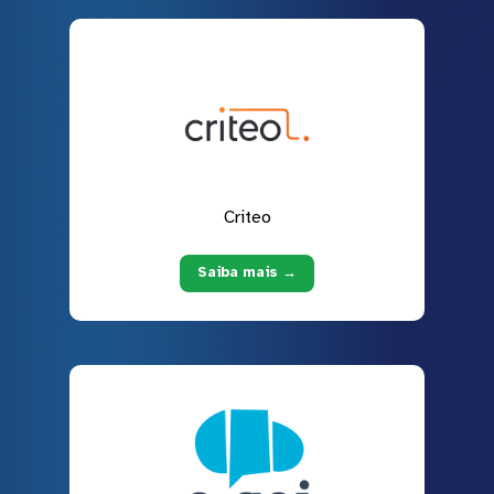
Criteo
Saiba mais →