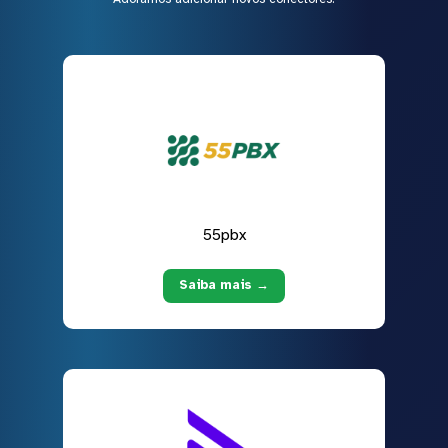
55pbx
Saiba mais →