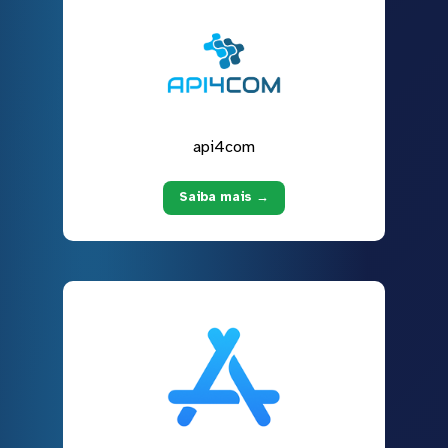
api4com
Saiba mais →