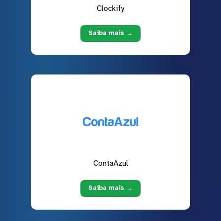
Clockify
Saiba mais →
ContaAzul
Saiba mais →