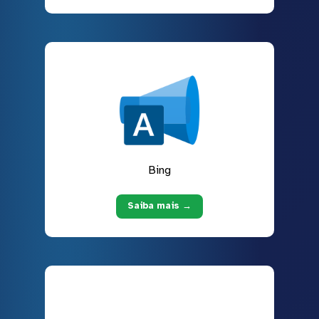
Bing
Saiba mais →