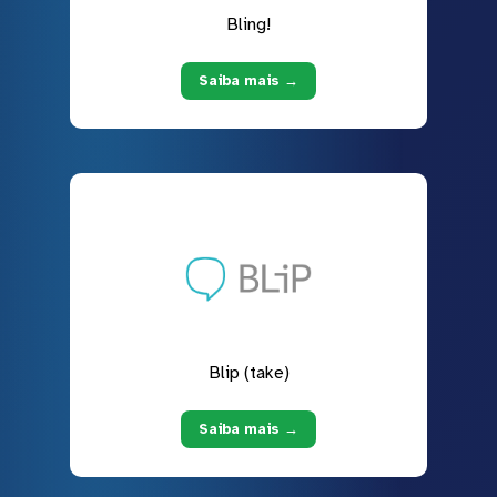
Bling!
Saiba mais →
Blip (take)
Saiba mais →