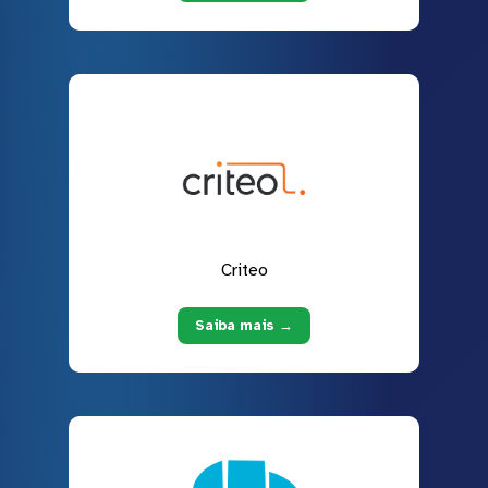
Criteo
Saiba mais →