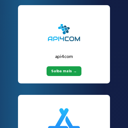
api4com
Saiba mais →