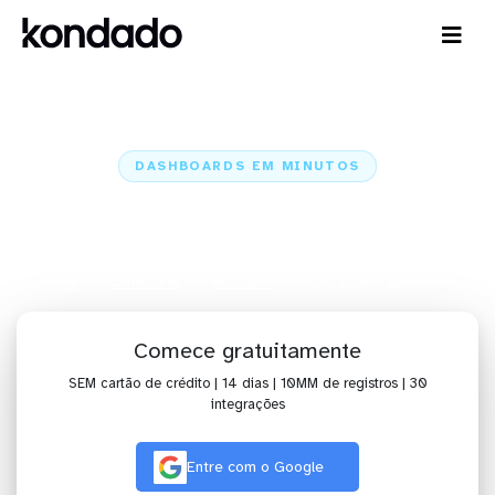
DASHBOARDS EM MINUTOS
Dashboard do RDStation no
BIMachine em minutos
Home
Conectores
RDStation
RDStation + BIMachine
Comece gratuitamente
SEM cartão de crédito | 14 dias | 10MM de registros | 30
integrações
Entre com o Google