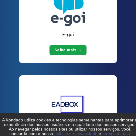
E-goi
Saiba mais →
EADBOX