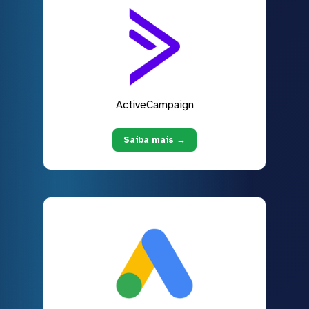
ActiveCampaign
Saiba mais →