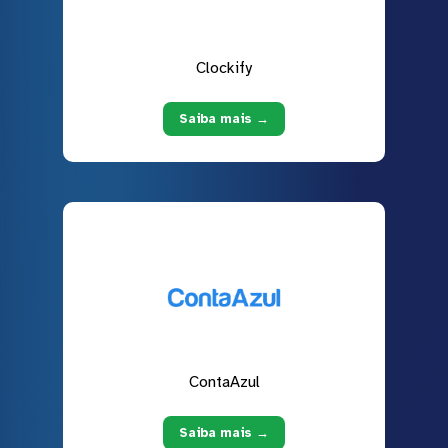
Clockify
Saiba mais →
ContaAzul
Saiba mais →