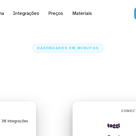
na
Integrações
Preços
Materiais
DASHBOARDS EM MINUTOS
ard do Toggl no BIMac
minutos
Home
Conectores
Toggl
Toggl + BIMachine
CONEC
| 30 integrações