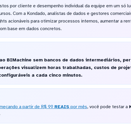
ustos por cliente e desempenho individual da equipe em um só lu
cursos. Com a Kondado, analistas de dados e gestores comerciai
ts acionáveis para otimizar processos internos, aumentar a ren
com base em dados concretos.
ao BIMachine sem bancos de dados intermediários, per
erações visualizem horas trabalhadas, custos de proje
onfiguráveis a cada cinco minutos.
meçando a partir de R$ 99
REAIS
por mês
, você pode testar a
o