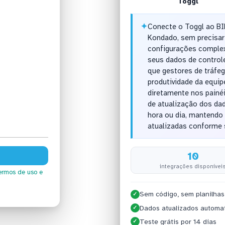
Toggl
✦
Conecte o Toggl ao B
Kondado, sem precisar
configurações complexa
seus dados de control
que gestores de tráfe
produtividade da equip
diretamente nos painé
de atualização dos dad
hora ou dia, mantendo 
atualizadas conforme 
10
integrações disponívei
ermos de uso
e
Sem código, sem planilhas
✓
Dados atualizados automa
✓
Teste grátis por 14 dias
✓