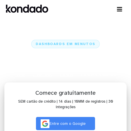
DASHBOARDS EM MINUTOS
Dashboard do ClickUp no
BIMachine em minutos
Home
Conectores
ClickUp
ClickUp + BIMachine
Comece gratuitamente
SEM cartão de crédito | 14 dias | 10MM de registros | 30
integrações
Entre com o Google