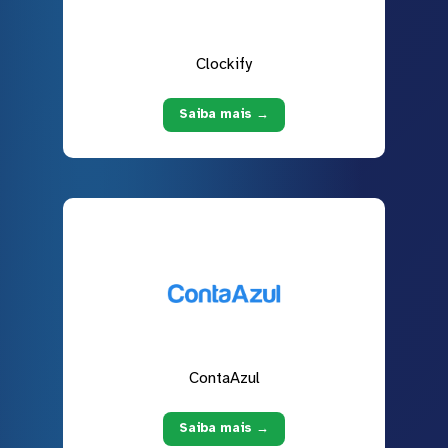
Clockify
Saiba mais →
ContaAzul
Saiba mais →