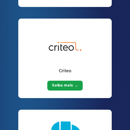
Criteo
Saiba mais →