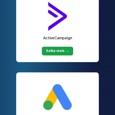
ActiveCampaign
Saiba mais →