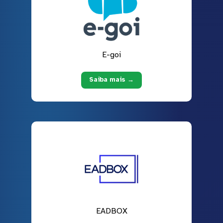
E-goi
Saiba mais →
EADBOX