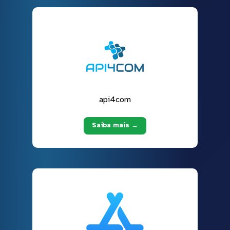
api4com
Saiba mais →