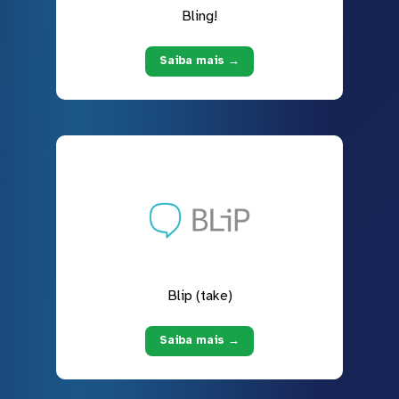
Bling!
Saiba mais →
Blip (take)
Saiba mais →