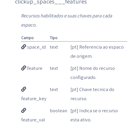
clickup_spaces___features
Recursos habilitados e suas chaves para cada
espaco.
Campo
Tipo
space_id
text
[pt] Referencia ao espaco
de origem.
feature
text
[pt] Nome do recurso
configurado.
text
[pt] Chave tecnica do
feature_key
recurso.
boolean
[pt] Indica se o recurso
feature_val
esta ativo.