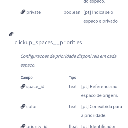
do espaco.
private
boolean
[pt] Indica se o
espaco e privado.
clickup_spaces__priorities
Configuracoes de prioridade disponiveis em cada
espaco.
Campo
Tipo
space_id
text
[pt] Referencia ao
espaco de origem.
color
text
[pt] Cor exibida para
a prioridade.
priority_id
float
[pt] Identificador