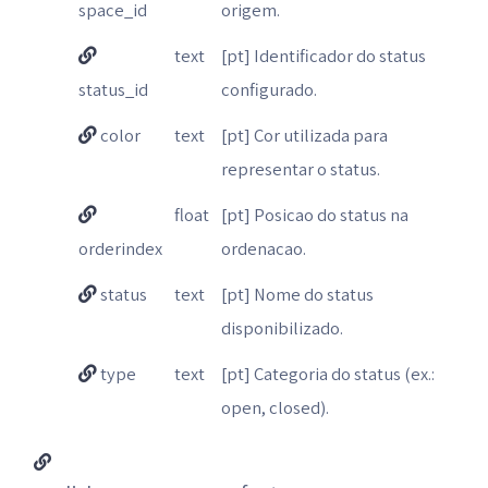
space_id
origem.
text
[pt] Identificador do status
status_id
configurado.
color
text
[pt] Cor utilizada para
representar o status.
float
[pt] Posicao do status na
orderindex
ordenacao.
status
text
[pt] Nome do status
disponibilizado.
type
text
[pt] Categoria do status (ex.:
open, closed).