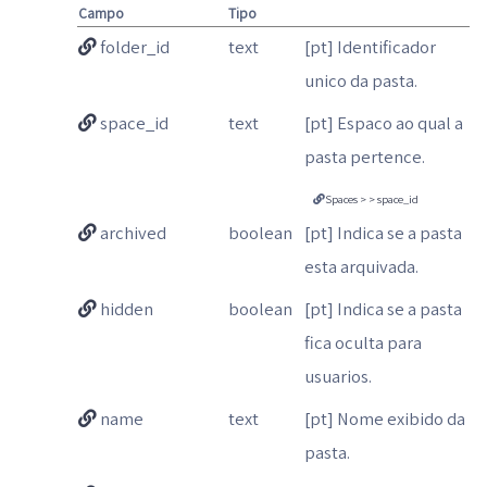
Campo
Tipo
folder_id
text
[pt] Identificador
unico da pasta.
space_id
text
[pt] Espaco ao qual a
pasta pertence.
Spaces > > space_id
archived
boolean
[pt] Indica se a pasta
esta arquivada.
hidden
boolean
[pt] Indica se a pasta
fica oculta para
usuarios.
name
text
[pt] Nome exibido da
pasta.