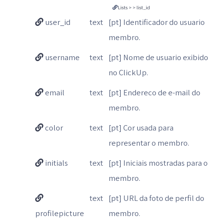
Lists > > list_id
user_id
text
[pt] Identificador do usuario
membro.
username
text
[pt] Nome de usuario exibido
no ClickUp.
email
text
[pt] Endereco de e-mail do
membro.
color
text
[pt] Cor usada para
representar o membro.
initials
text
[pt] Iniciais mostradas para o
membro.
text
[pt] URL da foto de perfil do
profilepicture
membro.