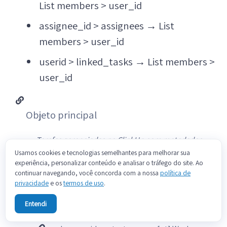
List members > user_id
assignee_id > assignees
→
List
members > user_id
userid > linked_tasks
→
List members >
user_id
Objeto principal
Tarefas gerenciadas no ClickUp com metadados
Usamos cookies e tecnologias semelhantes para melhorar sua
principais.
experiência, personalizar conteúdo e analisar o tráfego do site. Ao
continuar navegando, você concorda com a nossa
política de
Campo
Tipo
privacidade
e os
termos de uso
.
task_id
text
[pt] Identificador
Entendi
unico da tarefa.