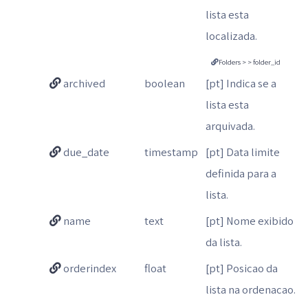
lista esta
localizada.
Folders > > folder_id
archived
boolean
[pt] Indica se a
lista esta
arquivada.
due_date
timestamp
[pt] Data limite
definida para a
lista.
name
text
[pt] Nome exibido
da lista.
orderindex
float
[pt] Posicao da
lista na ordenacao.