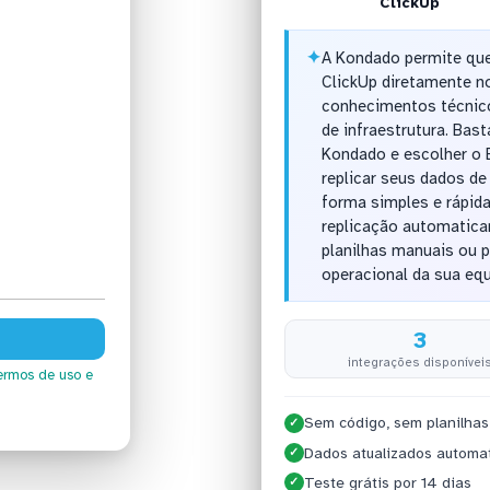
ClickUp
✦
A Kondado permite que
ClickUp diretamente n
conhecimentos técnic
de infraestrutura. Bas
Kondado e escolher o
replicar seus dados de
forma simples e rápida
replicação automatica
planilhas manuais ou 
operacional da sua eq
3
integrações disponívei
ermos de uso
e
Sem código, sem planilhas
✓
Dados atualizados automa
✓
Teste grátis por 14 dias
✓