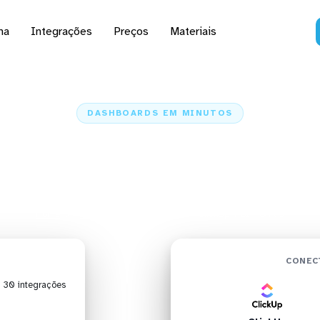
na
Integrações
Preços
Materiais
DASHBOARDS EM MINUTOS
rd do ClickUp no BI 
minutos
Home
Conectores
ClickUp
ClickUp + BI TOTVS
CONEC
| 30 integrações