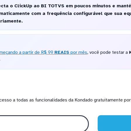
cta o ClickUp ao BI TOTVS em poucos minutos e manté
maticamente com a frequência configurável que sua equ
ariamente.
meçando a partir de R$ 99
REAIS
por mês
, você pode testar a
o
cesso a todas as funcionalidades da Kondado gratuitamente por 