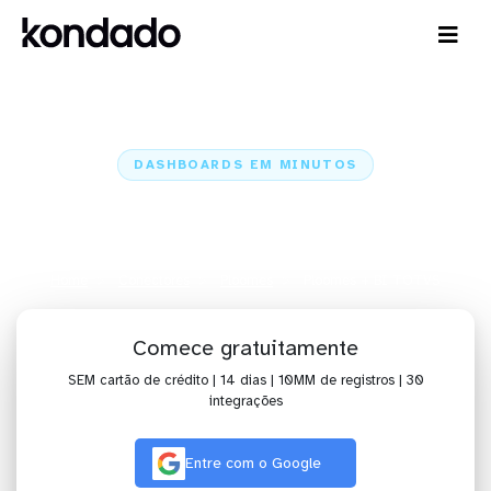
DASHBOARDS EM MINUTOS
Dashboard do Ploomes no BI
TOTVS em minutos
Home
Conectores
Ploomes
Ploomes + BI TOTVS
Comece gratuitamente
SEM cartão de crédito | 14 dias | 10MM de registros | 30
integrações
Entre com o Google