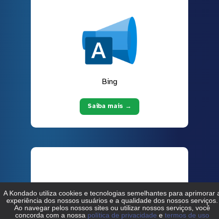
Bing
Saiba mais →