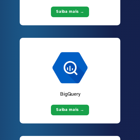
Saiba mais →
BigQuery
Saiba mais →