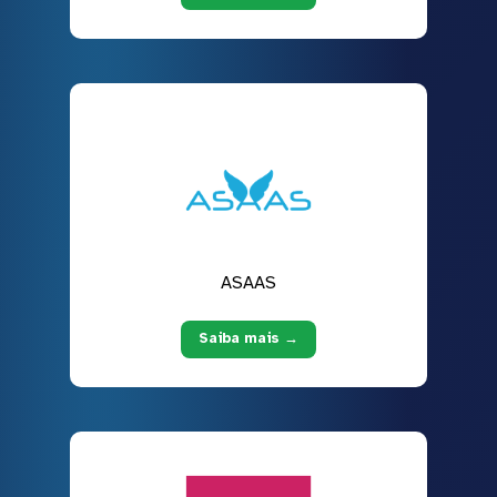
ASAAS
Saiba mais →