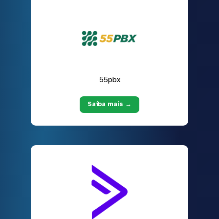
55pbx
Saiba mais →