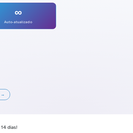
∞
Auto-atualizado
s →
14 dias!