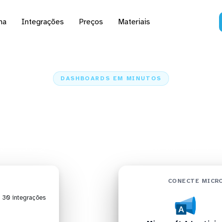
na
Integrações
Preços
Materiais
DASHBOARDS EM MINUTOS
d do Microsoft Advertis
TOTVS em minutos
e
Conectores
Microsoft Advertising
Microsoft Advertising + BI 
CONECTE MICRO
| 30 integrações