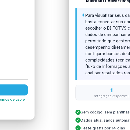
Microsoft Advertisin
✦
Para visualizar seus d
basta conectar sua con
escolher o BI TOTVS c
dados de campanhas e 
permitindo que gestor
desempenho diretamen
configurar bancos de d
complexidades técnica
fluxo de informações
analisar resultados ra
1
integração disponível
ermos de uso
e
Sem código, sem planilhas
✓
Dados atualizados automa
✓
Teste grátis por 14 dias
✓