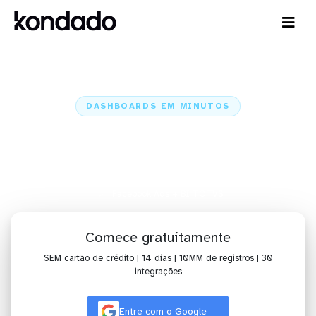
DASHBOARDS EM MINUTOS
Dashboard do Facebook Ads no
BI TOTVS em minutos
Home
Conectores
Facebook Ads
Facebook Ads + BI TOTVS
Comece gratuitamente
SEM cartão de crédito | 14 dias | 10MM de registros | 30
integrações
Entre com o Google