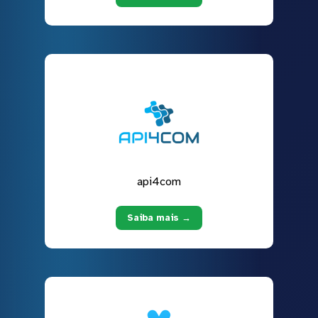
api4com
Saiba mais →