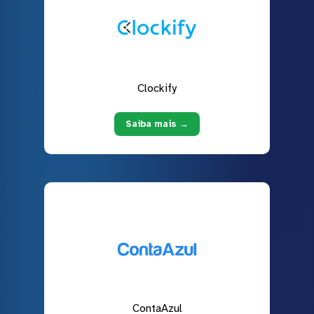
Clockify
Saiba mais →
ContaAzul