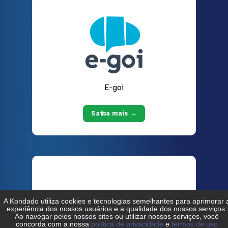
E-goi
Saiba mais →