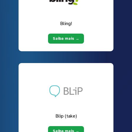
Bling!
Saiba mais →
Blip (take)
Saiba mais →