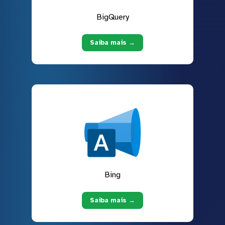
BigQuery
Saiba mais →
Bing
Saiba mais →