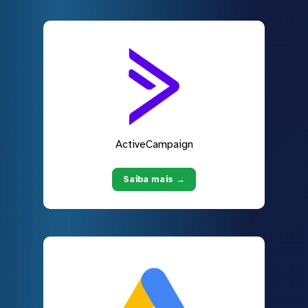
ActiveCampaign
Saiba mais →