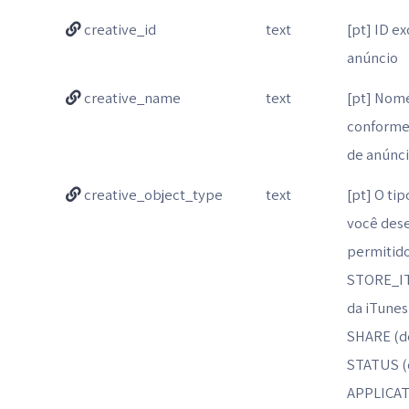
creative_id
text
[pt] ID e
anúncio
creative_name
text
[pt] Nome
conforme 
de anúnc
creative_object_type
text
[pt] O ti
você dese
permitido
STORE_IT
da iTunes
SHARE (d
STATUS (
APPLICAT