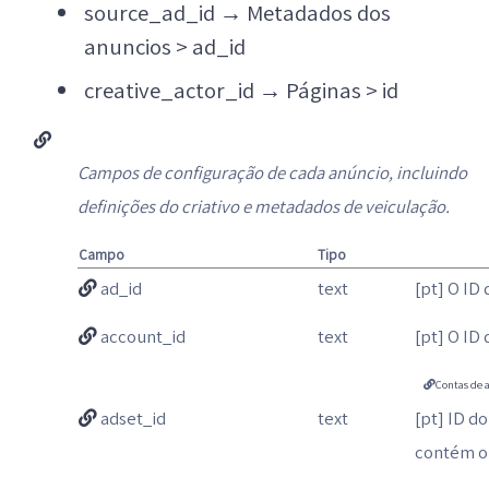
source_ad_id
→
Metadados dos
anuncios > ad_id
creative_actor_id
→
Páginas > id
Campos de configuração de cada anúncio, incluindo
definições do criativo e metadados de veiculação.
Campo
Tipo
ad_id
text
[pt] O ID
account_id
text
[pt] O ID
Contas de 
adset_id
text
[pt] ID d
contém o