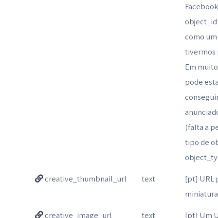
Facebook
object_id 
como um o
tivermos 
Em muito
pode esta
conseguir
anunciad
(falta a 
tipo de 
object_ty
creative_thumbnail_url
text
[pt] URL
miniatura
creative_image_url
text
[pt] Um 