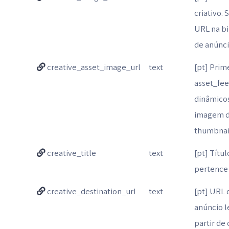
criativo.
URL na bi
de anúnc
creative_asset_image_url
text
[pt] Pri
asset_fe
dinâmicos
imagem d
thumbnail
creative_title
text
[pt] Títu
pertence
creative_destination_url
text
[pt] URL 
anúncio l
partir de