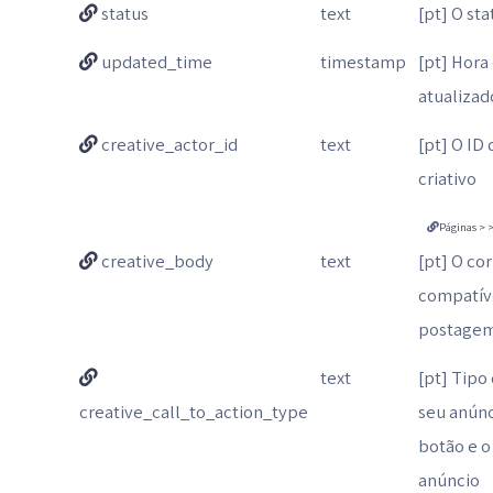
status
text
[pt] O st
updated_time
timestamp
[pt] Hora
atualizad
creative_actor_id
text
[pt] O ID 
criativo
Páginas > >
creative_body
text
[pt] O co
compatíve
postagem
text
[pt] Tipo
creative_call_to_action_type
seu anúnc
botão e o
anúncio