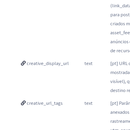
(link_da
para post
criados 
asset_fee
anúncios 
de recurs
creative_display_url
text
[pt] URL 
mostrada 
visível), 
destino re
creative_url_tags
text
[pt] Parâ
anexados 
rastreame