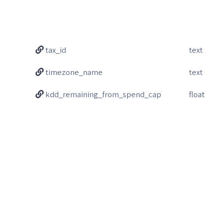
tax_id
text
timezone_name
text
kdd_remaining_from_spend_cap
float