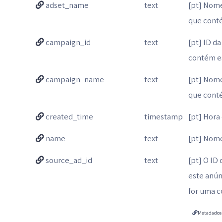
adset_name
text
[pt] Nome
que cont
campaign_id
text
[pt] ID d
contém e
campaign_name
text
[pt] Nome
que cont
created_time
timestamp
[pt] Hora
name
text
[pt] Nom
source_ad_id
text
[pt] O ID
este anún
for uma c
Metadados 