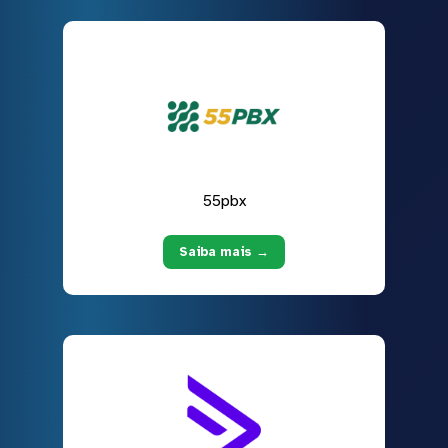
55pbx
Saiba mais →