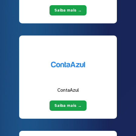
Saiba mais →
ContaAzul
Saiba mais →