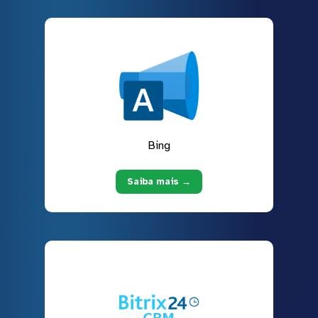
Bing
Saiba mais →