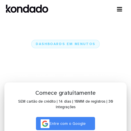
DASHBOARDS EM MINUTOS
Dashboard do Twilio no BI
TOTVS em minutos
Home
Conectores
Twilio
Twilio + BI TOTVS
Comece gratuitamente
SEM cartão de crédito | 14 dias | 10MM de registros | 30
integrações
Entre com o Google