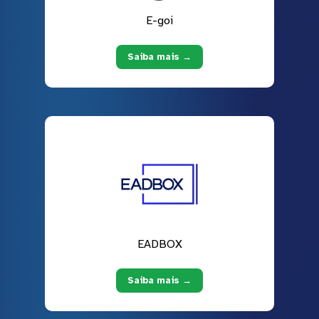
E-goi
Saiba mais →
EADBOX
Saiba mais →