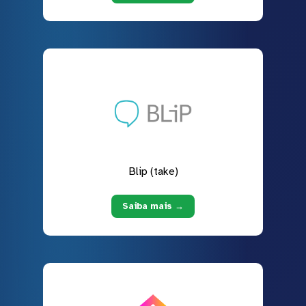
Blip (take)
Saiba mais →