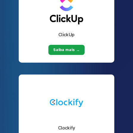
ClickUp
Saiba mais →
Clockify