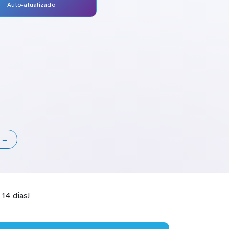
Auto-atualizado
s →
14 dias!