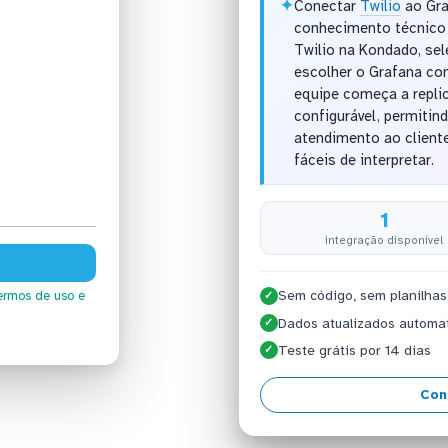
✦
Conectar
Twilio
ao Gra
conhecimento técnico 
Twilio na Kondado, sel
escolher o Grafana co
equipe começa a repli
configurável, permiti
atendimento ao client
fáceis de interpretar.
1
integração disponível
Sem código, sem planilhas
ermos de uso
e
✓
Dados atualizados automa
✓
Teste grátis por 14 dias
✓
Con