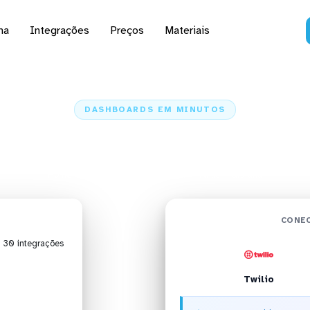
na
Integrações
Preços
Materiais
DASHBOARDS EM MINUTOS
 do Twilio no Grafana 
Home
Conectores
Twilio
Twilio + Grafana
CONEC
| 30 integrações
Twilio