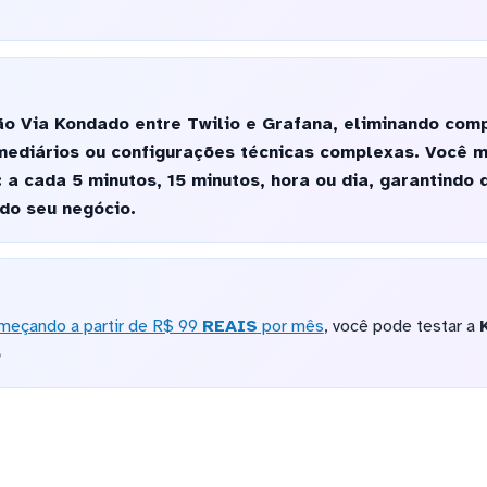
o Via Kondado entre Twilio e Grafana, eliminando com
mediários ou configurações técnicas complexas. Você 
 a cada 5 minutos, 15 minutos, hora ou dia, garantindo 
do seu negócio.
meçando a partir de R$ 99
REAIS
por mês
, você pode testar a
o