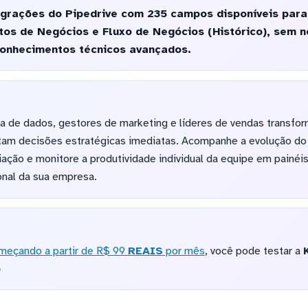
egrações do Pipedrive com 235 campos disponíveis para
tos de Negócios e Fluxo de Negócios (Histórico), sem 
conhecimentos técnicos avançados.
a de dados, gestores de marketing e líderes de vendas transf
ntam decisões estratégicas imediatas. Acompanhe a evolução do f
ação e monitore a produtividade individual da equipe em painéi
onal da sua empresa.
meçando a partir de R$ 99
REAIS
por mês
, você pode testar a
o