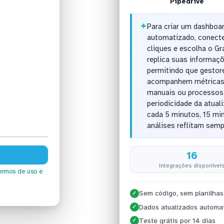
Pipedrive
✦
Para criar um dashboa
automatizado, conect
cliques e escolha o Gr
replica suas informaçõ
permitindo que gestor
acompanhem métricas a
manuais ou processos 
periodicidade da atual
cada 5 minutos, 15 min
análises reflitam sempr
16
integrações disponívei
ermos de uso
e
Sem código, sem planilhas
✓
Dados atualizados automa
✓
Teste grátis por 14 dias
✓