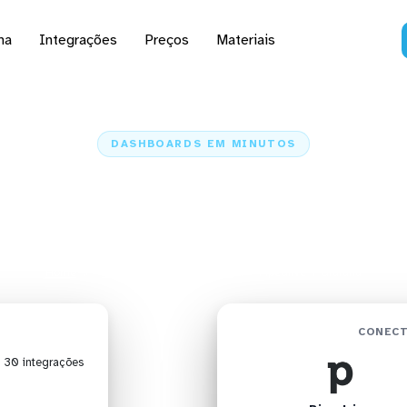
na
Integrações
Preços
Materiais
DASHBOARDS EM MINUTOS
rd do Pipedrive no Gr
minutos
Home
Conectores
Pipedrive
Pipedrive + Grafana
CONECT
| 30 integrações