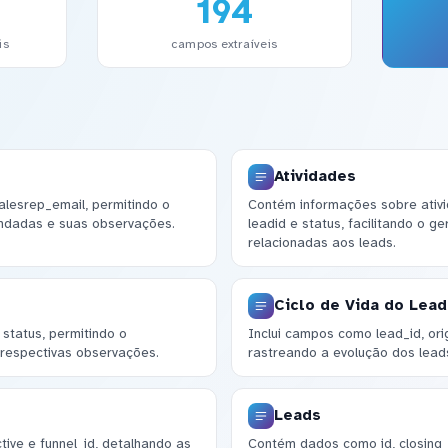
194
is
campos extraíveis
Atividades
salesrep_email, permitindo o
Contém informações sobre ativi
dadas e suas observações.
leadid e status, facilitando o g
relacionadas aos leads.
Ciclo de Vida do Lead
status, permitindo o
Inclui campos como lead_id, ori
respectivas observações.
rastreando a evolução dos leads
Leads
ive e funnel_id, detalhando as
Contém dados como id, closing_