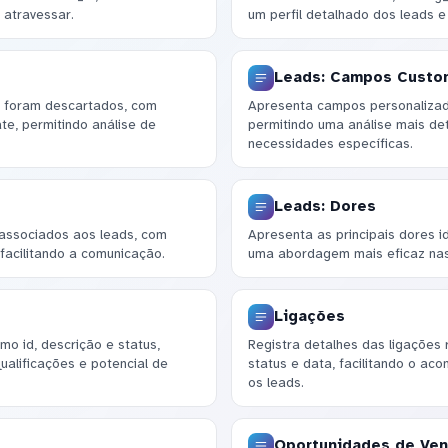
 atravessar.
um perfil detalhado dos leads e 
Leads: Campos Custo
e foram descartados, com
Apresenta campos personalizad
e, permitindo análise de
permitindo uma análise mais de
necessidades específicas.
Leads: Dores
 associados aos leads, com
Apresenta as principais dores i
facilitando a comunicação.
uma abordagem mais eficaz nas
Ligações
mo id, descrição e status,
Registra detalhes das ligações re
ualificações e potencial de
status e data, facilitando o a
os leads.
Oportunidades de Ve