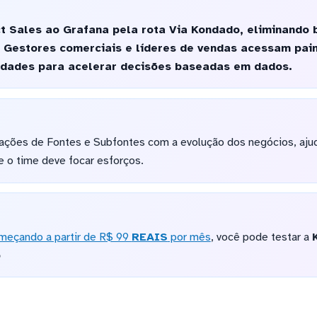
t Sales ao Grafana pela rota Via Kondado, eliminando 
 Gestores comerciais e líderes de vendas acessam pain
nidades para acelerar decisões baseadas em dados.
mações de Fontes e Subfontes com a evolução dos negócios, ajuda
 o time deve focar esforços.
meçando a partir de R$ 99
REAIS
por mês
, você pode testar a
o