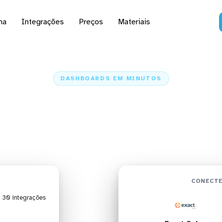
na
Integrações
Preços
Materiais
DASHBOARDS EM MINUTOS
d do Exact Sales no G
minutos
Home
Conectores
Exact Sales
Exact Sales + Grafana
CONECTE
| 30 integrações