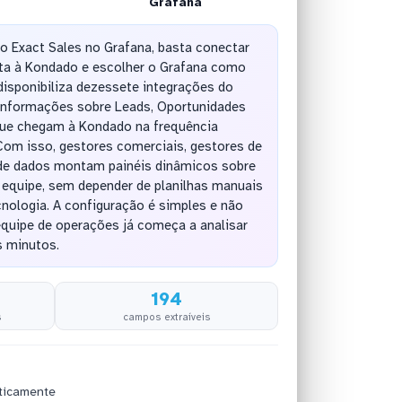
Grafana
do Exact Sales no Grafana, basta conectar
ta à Kondado e escolher o Grafana como
disponibiliza dezessete integrações do
 informações sobre Leads, Oportunidades
que chegam à Kondado na frequência
Com isso, gestores comerciais, gestores de
 de dados montam painéis dinâmicos sobre
 equipe, sem depender de planilhas manuais
cnologia. A configuração é simples e não
equipe de operações já começa a analisar
 minutos.
194
s
campos extraíveis
ticamente