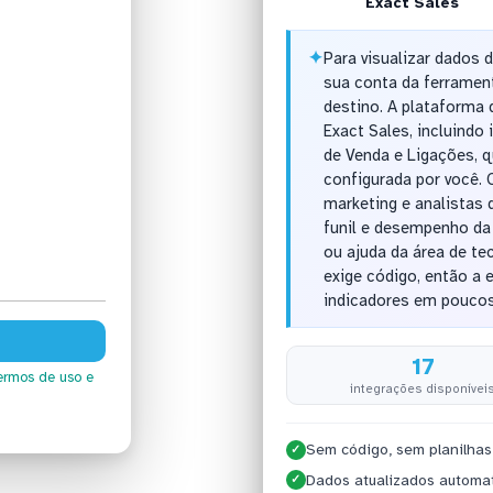
Exact Sales
✦
Para visualizar dados 
sua conta da ferramen
destino. A plataforma 
Exact Sales, incluindo
de Venda e Ligações, 
configurada por você. 
marketing e analistas
funil e desempenho da
ou ajuda da área de te
exige código, então a 
indicadores em poucos
17
ermos de uso
e
integrações disponívei
Sem código, sem planilhas
✓
Dados atualizados automa
✓