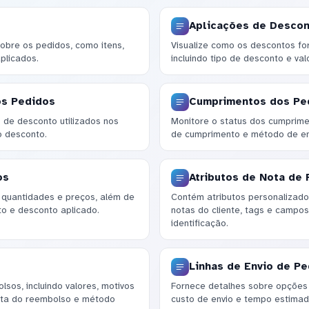
Aplicações de Descon
obre os pedidos, como itens,
Visualize como os descontos fo
plicados.
incluindo tipo de desconto e valo
os Pedidos
Cumprimentos dos Pe
de desconto utilizados nos
Monitore o status dos cumprime
o desconto.
de cumprimento e método de en
os
Atributos de Nota de
, quantidades e preços, além de
Contém atributos personalizad
o e desconto aplicado.
notas do cliente, tags e campos
identificação.
Linhas de Envio de P
sos, incluindo valores, motivos
Fornece detalhes sobre opções d
ata do reembolso e método
custo de envio e tempo estimad