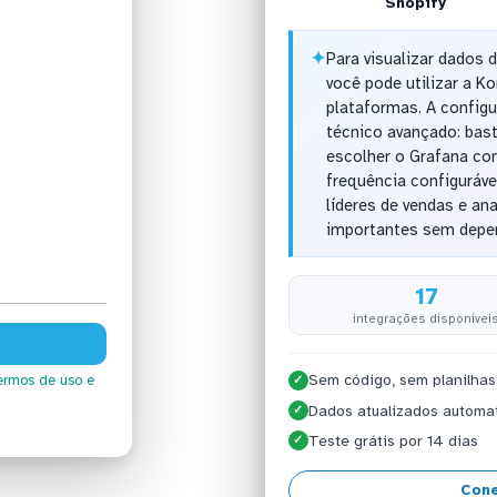
Shopify
✦
Para visualizar dados 
você pode utilizar a 
plataformas. A config
técnico avançado: bas
escolher o Grafana co
frequência configuráve
líderes de vendas e a
importantes sem depen
17
integrações disponívei
Sem código, sem planilhas
ermos de uso
e
✓
Dados atualizados automa
✓
Teste grátis por 14 dias
✓
Cone