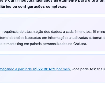
tos e Carrinhos Abandonados diretamente para o Grafa
iários ou configurações complexas.
frequência de atualização dos dados: a cada 5 minutos, 15 minut
tome decisões baseadas em informações atualizadas automatic
e e marketing em painéis personalizados no Grafana.
meçando a partir de R$ 99
REAIS
por mês
, você pode testar a
o