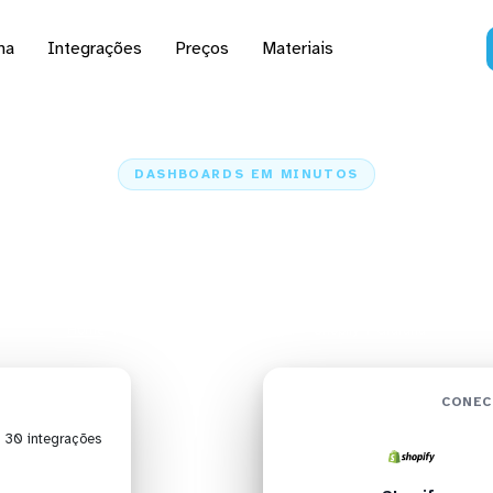
na
Integrações
Preços
Materiais
DASHBOARDS EM MINUTOS
ard do Shopify no Gra
minutos
Home
Conectores
Shopify
Shopify + Grafana
CONEC
| 30 integrações