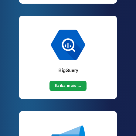
BigQuery
Saiba mais →