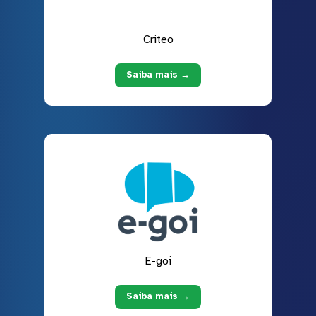
Criteo
Saiba mais →
E-goi
Saiba mais →