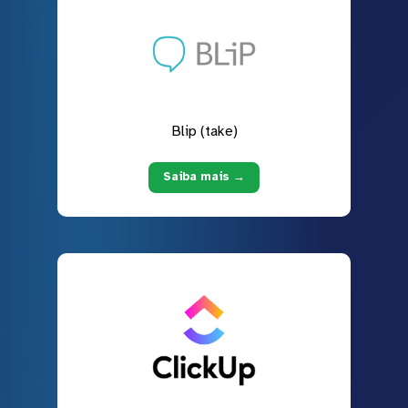
Blip (take)
Saiba mais →