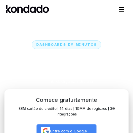
DASHBOARDS EM MINUTOS
Dashboard do TikTok Organic no
Grafana em minutos
Home
Conectores
TikTok Organic
TikTok Organic + Grafana
Comece gratuitamente
SEM cartão de crédito | 14 dias | 10MM de registros | 30
integrações
Entre com o Google