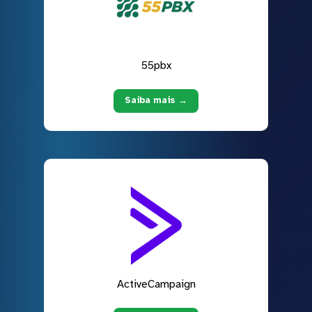
55pbx
Saiba mais →
ActiveCampaign