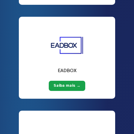
EADBOX
Saiba mais →