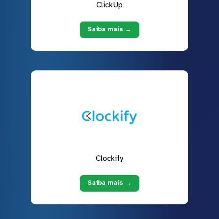
ClickUp
Saiba mais →
Clockify
Saiba mais →