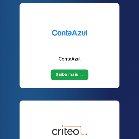
ContaAzul
Saiba mais →