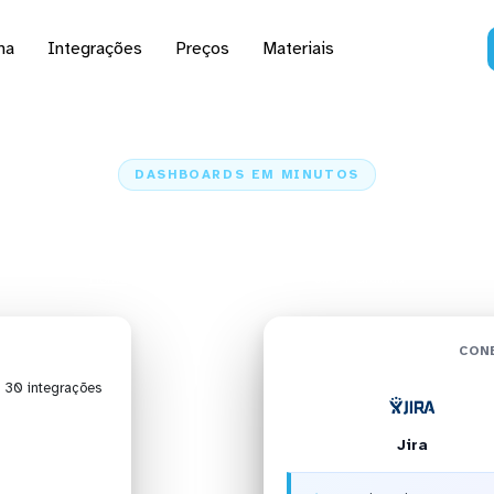
na
Integrações
Preços
Materiais
DASHBOARDS EM MINUTOS
d do Jira no Grafana e
Home
Conectores
Jira
Jira + Grafana
CON
| 30 integrações
Jira