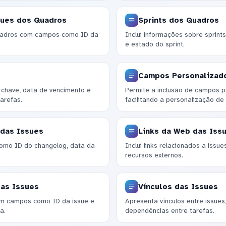
sues dos Quadros
Sprints dos Quadros
quadros com campos como ID da
Inclui informações sobre sprints
e estado do sprint.
Campos Personalizad
chave, data de vencimento e
Permite a inclusão de campos p
tarefas.
facilitando a personalização de
 das Issues
Links da Web das Iss
omo ID do changelog, data da
Inclui links relacionados a issu
recursos externos.
das Issues
Vínculos das Issues
com campos como ID da issue e
Apresenta vínculos entre issues,
a.
dependências entre tarefas.