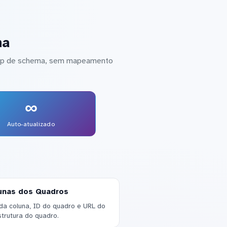
na
etup de schema, sem mapeamento
∞
Auto-atualizado
unas dos Quadros
a coluna, ID do quadro e URL do
strutura do quadro.