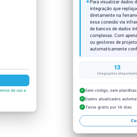
✦
Para visualizar dados 
integração que repliqu
diretamente na ferram
essa conexão via infra
de bancos de dados in
complexas. Com apenas
ou gestores de projeto
automaticamente confo
13
integrações disponívei
Sem código, sem planilhas
ermos de uso
e
✓
Dados atualizados automa
✓
Teste grátis por 14 dias
✓
Co