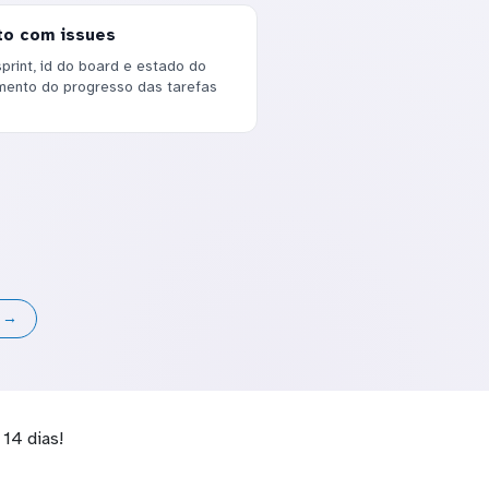
to com issues
rint, id do board e estado do
amento do progresso das tarefas
s →
14 dias!