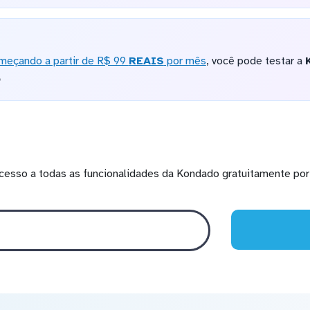
meçando a partir de R$ 99
REAIS
por mês
, você pode testar a
o
cesso a todas as funcionalidades da Kondado gratuitamente por 