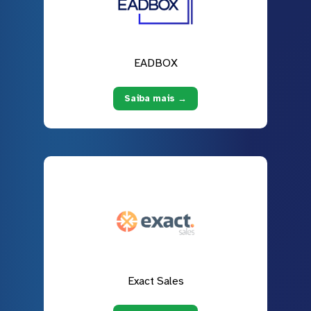
EADBOX
Saiba mais →
Exact Sales