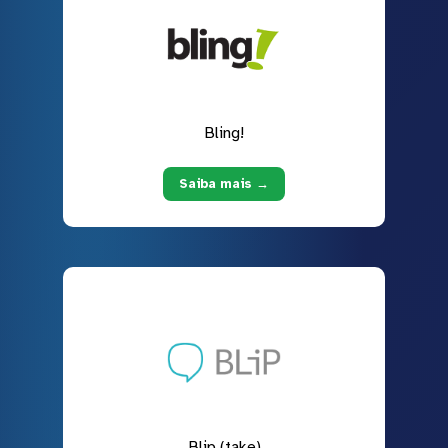
Bling!
Saiba mais →
Blip (take)