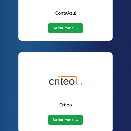
ContaAzul
Saiba mais →
Criteo
Saiba mais →