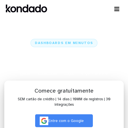
DASHBOARDS EM MINUTOS
Dashboard do E-goi no Grafana
em minutos
Home
Conectores
E-goi
E-goi + Grafana
Comece gratuitamente
SEM cartão de crédito | 14 dias | 10MM de registros | 30
integrações
Entre com o Google