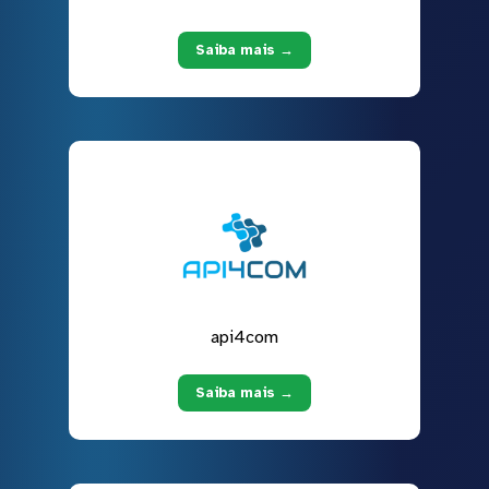
Saiba mais →
api4com
Saiba mais →