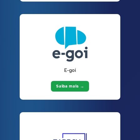
E-goi
Saiba mais →