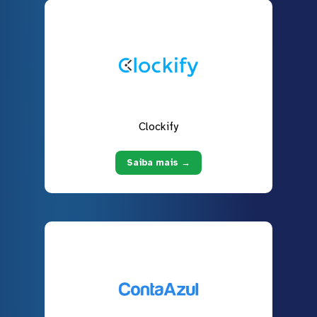
Clockify
Saiba mais →