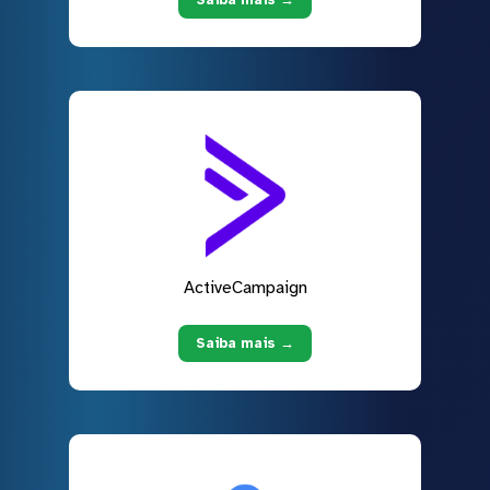
ActiveCampaign
Saiba mais →