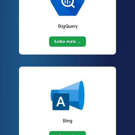
BigQuery
Saiba mais →
Bing