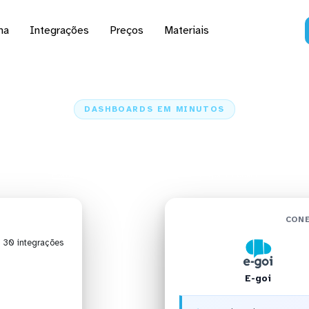
na
Integrações
Preços
Materiais
DASHBOARDS EM MINUTOS
d do E-goi no Looker e
Home
Conectores
E-goi
E-goi + Looker
CONE
| 30 integrações
E-goi