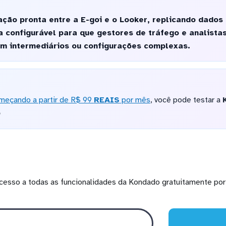
ção pronta entre a E-goi e o Looker, replicando dados
a configurável para que gestores de tráfego e analist
em intermediários ou configurações complexas.
meçando a partir de R$ 99
REAIS
por mês
, você pode testar a
o
cesso a todas as funcionalidades da Kondado gratuitamente por 