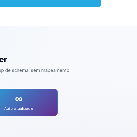
er
etup de schema, sem mapeamento
∞
Auto-atualizado