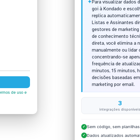
✦
Para visualizar dados 
goi à Kondado e escol
replica automaticame
Listas e Assinantes di
gestores de marketing
de conhecimento técn
direta, você elimina a 
manualmente ou lidar
concentrando-se apenas
frequência de atualiz
minutos, 15 minutos, h
decisões baseadas em
marketing por email.
ermos de uso
e
3
integrações disponívei
Sem código, sem planilhas
✓
Dados atualizados automa
✓