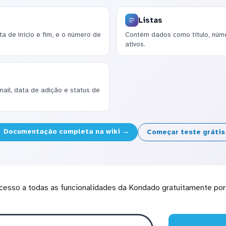
Listas
a de início e fim, e o número de
Contém dados como título, númer
ativos.
il, data de adição e status de
Documentação completa na wiki →
Começar teste gráti
cesso a todas as funcionalidades da Kondado gratuitamente por 