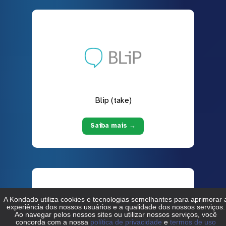
Blip (take)
Saiba mais →