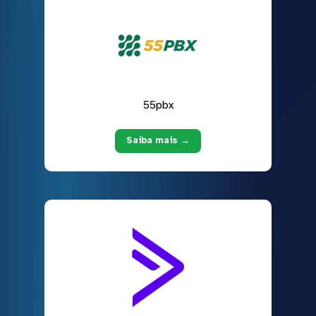
55pbx
Saiba mais →