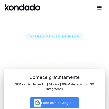
DASHBOARDS EM MINUTOS
Dashboard do Bling! no Looker
em minutos
Home
Conectores
Bling!
Bling! + Looker
Comece gratuitamente
SEM cartão de crédito | 14 dias | 10MM de registros | 30
integrações
Entre com o Google