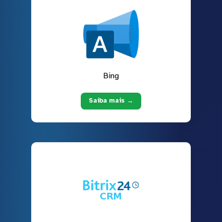
Bing
Saiba mais →