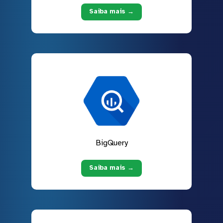
Saiba mais →
BigQuery
Saiba mais →