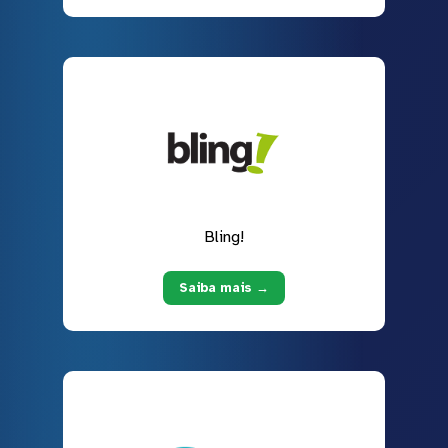
Bling!
Saiba mais →