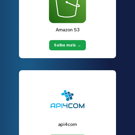
Amazon S3
Saiba mais →
api4com