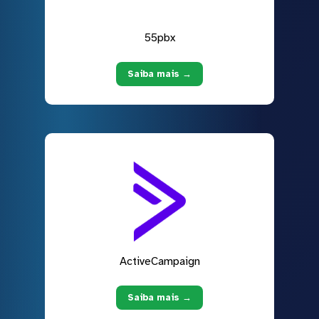
55pbx
Saiba mais →
ActiveCampaign
Saiba mais →