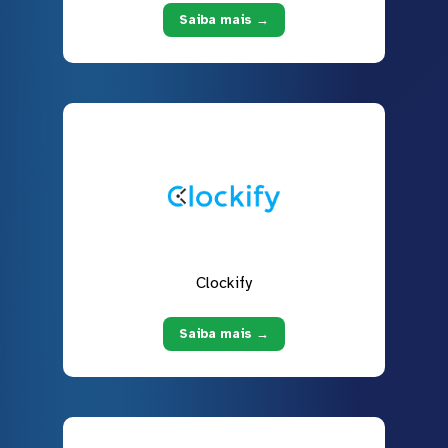
Saiba mais →
Clockify
Saiba mais →