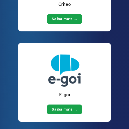
Criteo
Saiba mais →
E-goi
Saiba mais →