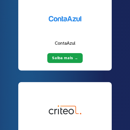
ContaAzul
Saiba mais →