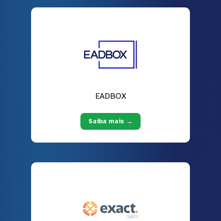
EADBOX
Saiba mais →