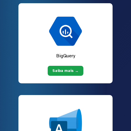
BigQuery
Saiba mais →