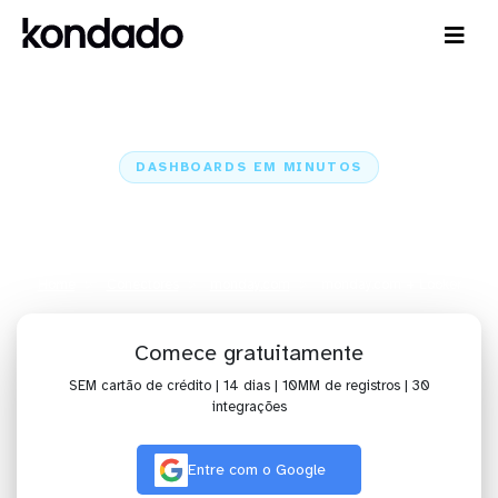
DASHBOARDS EM MINUTOS
Dashboard do monday.com no
Looker em minutos
Home
Conectores
monday.com
monday.com + Looker
Comece gratuitamente
SEM cartão de crédito | 14 dias | 10MM de registros | 30
integrações
Entre com o Google