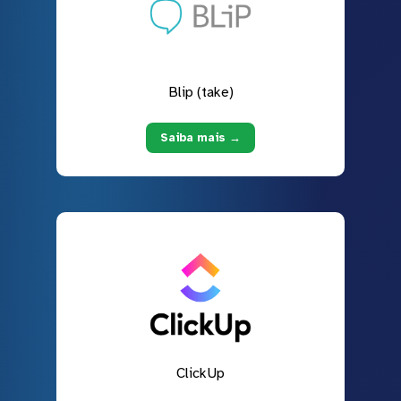
Blip (take)
Saiba mais →
ClickUp