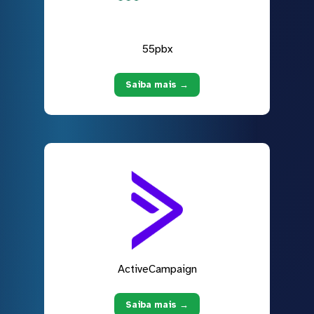
55pbx
Saiba mais →
ActiveCampaign
Saiba mais →