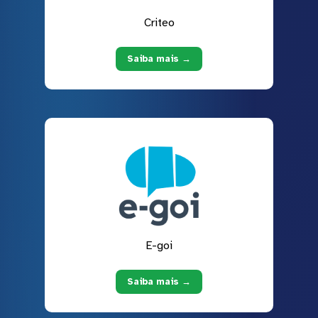
Criteo
Saiba mais →
E-goi
Saiba mais →