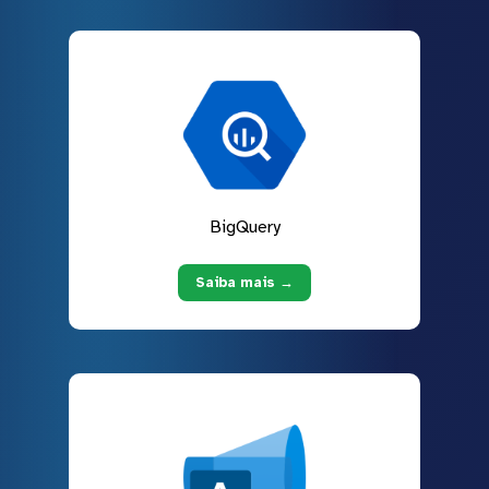
BigQuery
Saiba mais →