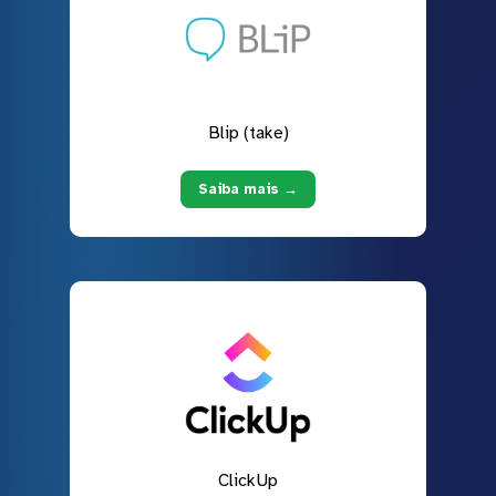
Blip (take)
Saiba mais →
ClickUp