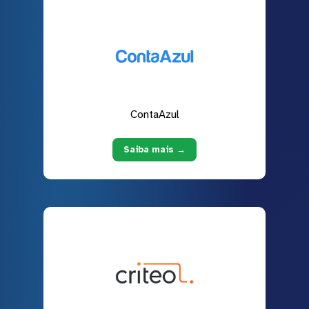
ContaAzul
Saiba mais →