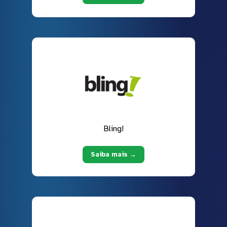
Bling!
Saiba mais →