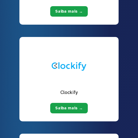
Saiba mais →
Clockify
Saiba mais →