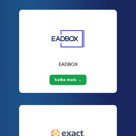
EADBOX
Saiba mais →