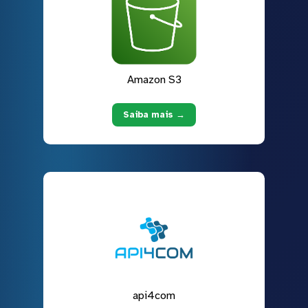
Amazon S3
Saiba mais →
api4com