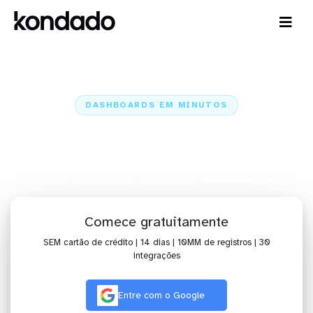
DASHBOARDS EM MINUTOS
Dashboard do Salesforce no
Looker em minutos
Home
Conectores
Salesforce
Salesforce + Looker
Comece gratuitamente
SEM cartão de crédito | 14 dias | 10MM de registros | 30
integrações
Entre com o Google