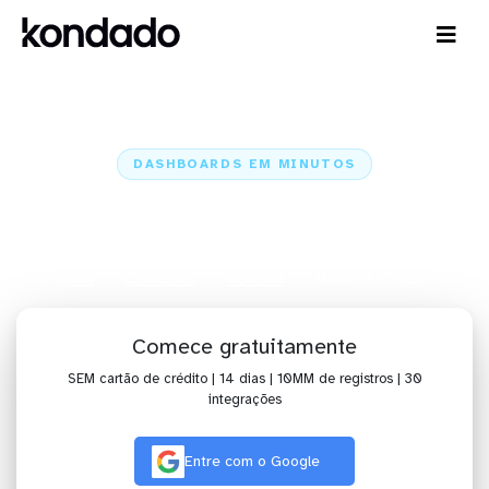
DASHBOARDS EM MINUTOS
Dashboard do Movidesk no
Looker em minutos
Home
Conectores
Movidesk
Movidesk + Looker
Comece gratuitamente
SEM cartão de crédito | 14 dias | 10MM de registros | 30
integrações
Entre com o Google