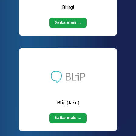
Bling!
Saiba mais →
Blip (take)
Saiba mais →