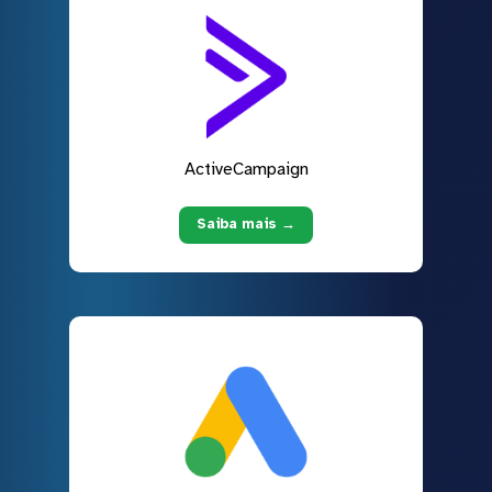
ActiveCampaign
Saiba mais →