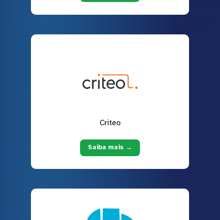
Criteo
Saiba mais →