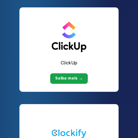
ClickUp
Saiba mais →