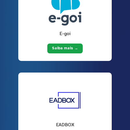
E-goi
Saiba mais →
EADBOX