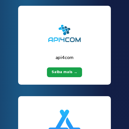
api4com
Saiba mais →