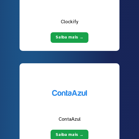
Clockify
Saiba mais →
ContaAzul
Saiba mais →