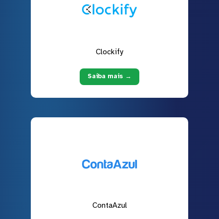
Clockify
Saiba mais →
ContaAzul