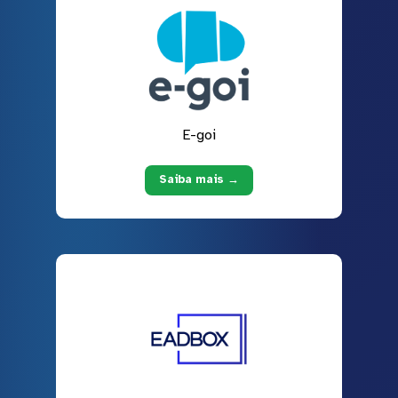
E-goi
Saiba mais →