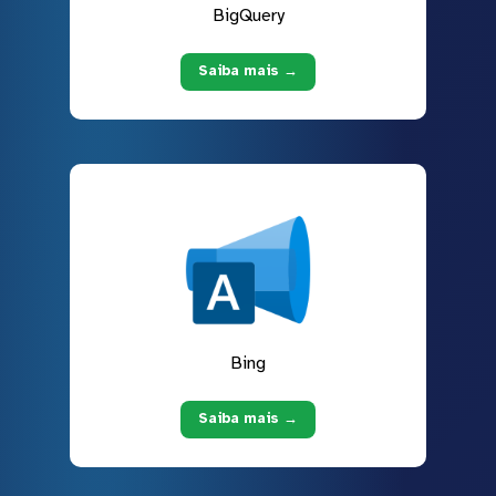
BigQuery
Saiba mais →
Bing
Saiba mais →