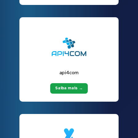
api4com
Saiba mais →