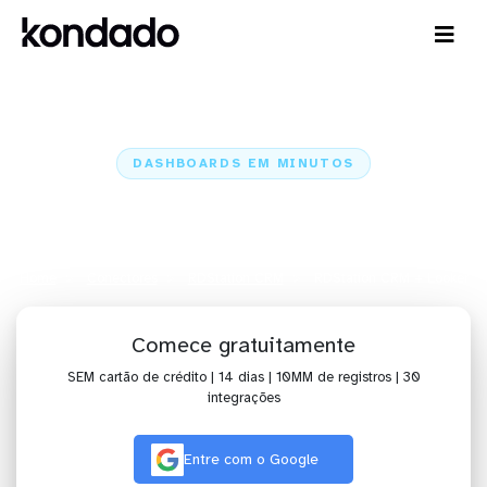
DASHBOARDS EM MINUTOS
Dashboard do RDStation CRM no
Looker em minutos
Home
Conectores
RDStation CRM
RDStation CRM + Looker
Comece gratuitamente
SEM cartão de crédito | 14 dias | 10MM de registros | 30
integrações
Entre com o Google