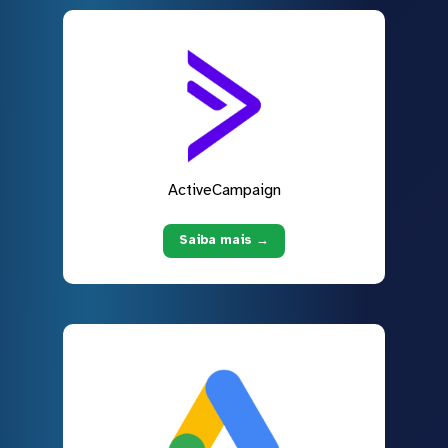
ActiveCampaign
Saiba mais →