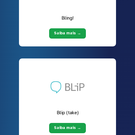
Bling!
Saiba mais →
Blip (take)
Saiba mais →