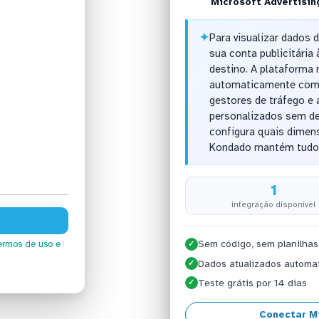
Microsoft Advertisin
✦
Para visualizar dados 
sua conta publicitári
destino. A plataforma
automaticamente com f
gestores de tráfego e
personalizados sem de
configura quais dimen
Kondado mantém tudo 
1
integração disponível
Sem código, sem planilhas
ermos de uso
e
✓
Dados atualizados automa
✓
Teste grátis por 14 dias
✓
Conectar Mi