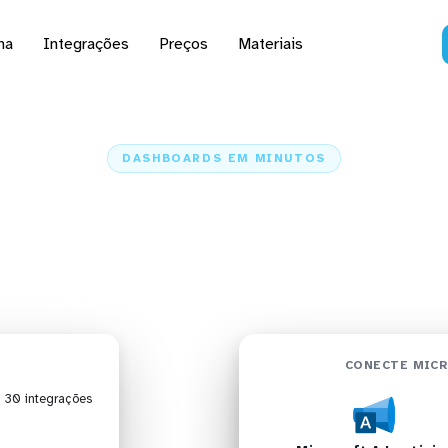
na
Integrações
Preços
Materiais
DASHBOARDS EM MINUTOS
rd do Microsoft Advert
Looker em minutos
ome
Conectores
Microsoft Advertising
Microsoft Advertising + Loo
CONECTE MICR
| 30 integrações