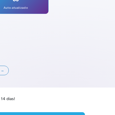
Auto-atualizado
s →
14 dias!