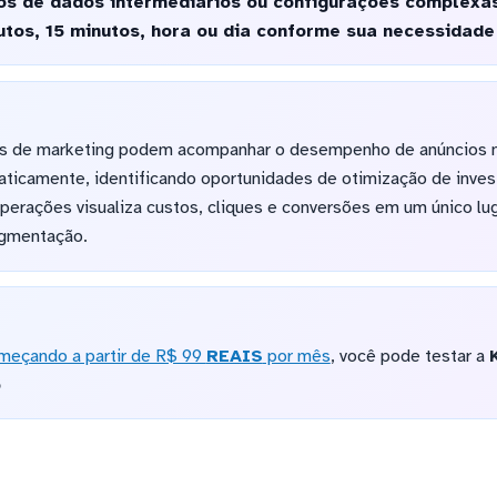
s de dados intermediários ou configurações complexas
tos, 15 minutos, hora ou dia conforme sua necessidade
es de marketing podem acompanhar o desempenho de anúncios no
ticamente, identificando oportunidades de otimização de inve
operações visualiza custos, cliques e conversões em um único lug
egmentação.
meçando a partir de R$ 99
REAIS
por mês
, você pode testar a
o