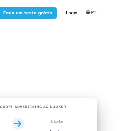
PT
Faça um teste grátis
Login
ising no
ker
OSOFT ADVERTISING AO LOOKER