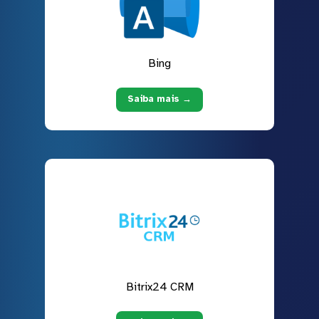
Bing
Saiba mais →
Bitrix24 CRM