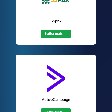
55pbx
Saiba mais →
ActiveCampaign