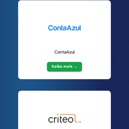
ContaAzul
Saiba mais →