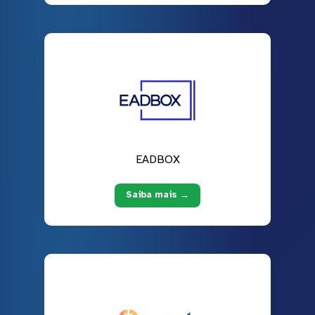
EADBOX
Saiba mais →