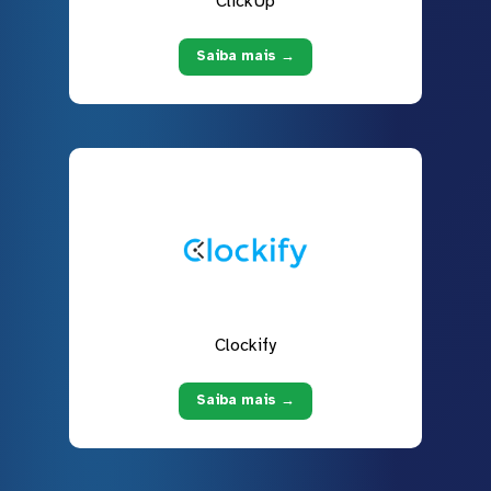
ClickUp
Saiba mais →
Clockify
Saiba mais →