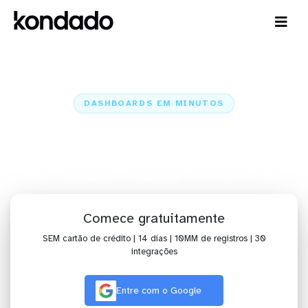
DASHBOARDS EM MINUTOS
Dashboard do Recruiterbox no
Looker em minutos
Home
Conectores
Recruiterbox
Recruiterbox + Looker
Comece gratuitamente
SEM cartão de crédito | 14 dias | 10MM de registros | 30
integrações
Entre com o Google