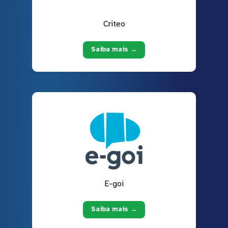
Criteo
Saiba mais →
E-goi
Saiba mais →