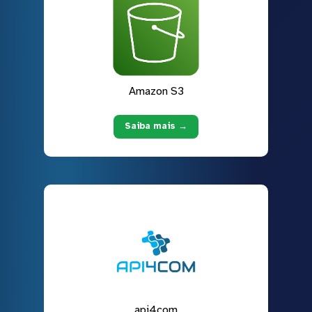
Amazon S3
Saiba mais →
api4com