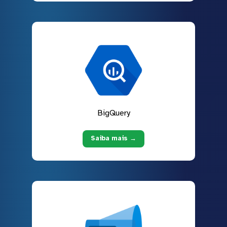
BigQuery
Saiba mais →