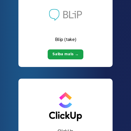
Blip (take)
Saiba mais →