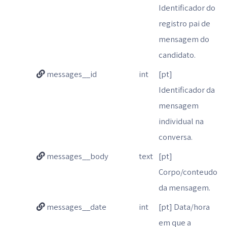
Identificador do
registro pai de
mensagem do
candidato.
messages__id
int
[pt]
Identificador da
mensagem
individual na
conversa.
messages__body
text
[pt]
Corpo/conteudo
da mensagem.
messages__date
int
[pt] Data/hora
em que a