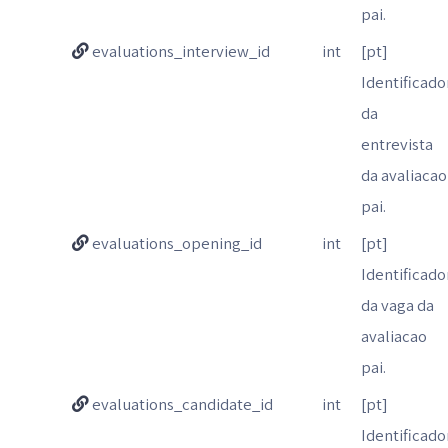
pai.
evaluations_interview_id
int
[pt]
Identificado
da
entrevista
da avaliacao
pai.
evaluations_opening_id
int
[pt]
Identificado
da vaga da
avaliacao
pai.
evaluations_candidate_id
int
[pt]
Identificado