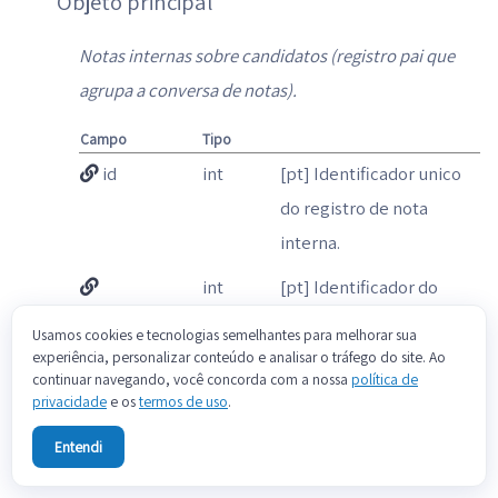
Objeto principal
Notas internas sobre candidatos (registro pai que
agrupa a conversa de notas).
Campo
Tipo
id
int
[pt] Identificador unico
do registro de nota
interna.
int
[pt] Identificador do
candidate__id
candidato ao qual este
Usamos cookies e tecnologias semelhantes para melhorar sua
registro se refere.
experiência, personalizar conteúdo e analisar o tráfego do site. Ao
continuar navegando, você concorda com a nossa
política de
privacidade
e os
termos de uso
.
Candidates > > id
is_private
boolean
[pt] Indica se o registro e
Entendi
privado/confidencial,