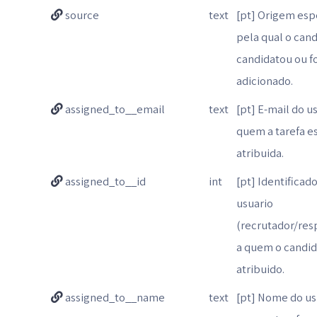
source
text
[pt] Origem esp
pela qual o cand
candidatou ou f
adicionado.
assigned_to__email
text
[pt] E-mail do u
quem a tarefa e
atribuida.
assigned_to__id
int
[pt] Identificad
usuario
(recrutador/res
a quem o candid
atribuido.
assigned_to__name
text
[pt] Nome do us