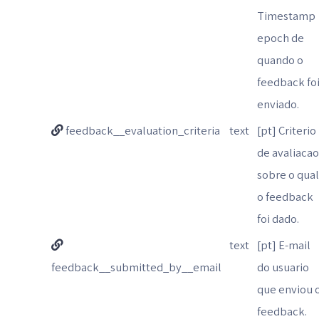
Timestamp
epoch de
quando o
feedback fo
enviado.
feedback__evaluation_criteria
text
[pt] Criterio
de avaliaca
sobre o qua
o feedback
foi dado.
text
[pt] E-mail
feedback__submitted_by__email
do usuario
que enviou 
feedback.