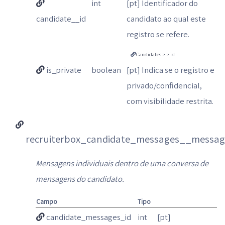
int
[pt] Identificador do
candidate__id
candidato ao qual este
registro se refere.
Candidates > > id
is_private
boolean
[pt] Indica se o registro e
privado/confidencial,
com visibilidade restrita.
recruiterbox_candidate_messages__messag
Mensagens individuais dentro de uma conversa de
mensagens do candidato.
Campo
Tipo
candidate_messages_id
int
[pt]