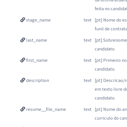
feita no candida
stage_name
text
[pt] Nome do es
funil de contrat
last_name
text
[pt] Sobrenome
candidato.
first_name
text
[pt] Primeiro n
candidato.
description
text
[pt] Descricao
em texto livre d
candidato.
resume__file_name
text
[pt] Nome do ar
curriculo do can