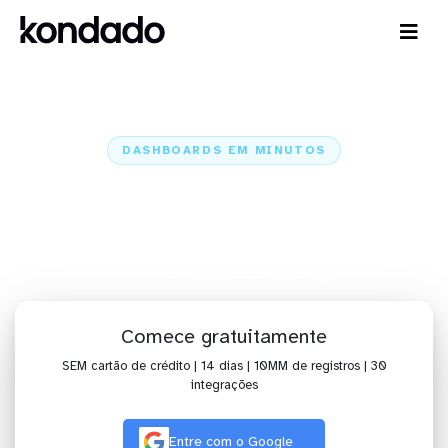
DASHBOARDS EM MINUTOS
Dashboard do Recruiterbox no
Amazon Quicksight em minutos
Home
Conectores
Recruiterbox
Recruiterbox + Amazon Quicksight
Comece gratuitamente
SEM cartão de crédito | 14 dias | 10MM de registros | 30
integrações
Entre com o Google