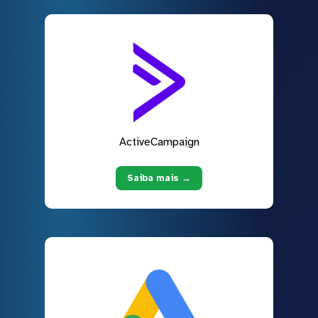
ActiveCampaign
Saiba mais →