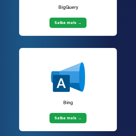
BigQuery
Saiba mais →
Bing
Saiba mais →