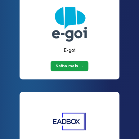
E-goi
Saiba mais →