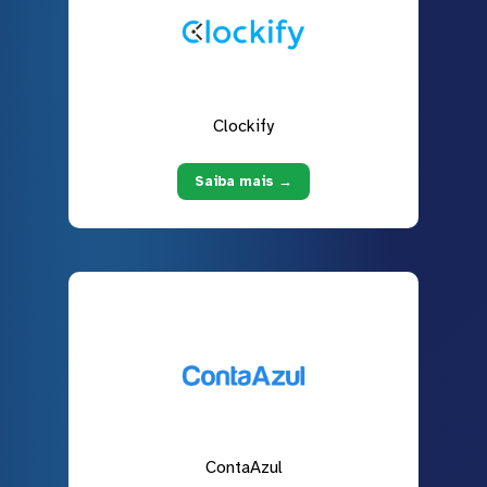
Clockify
Saiba mais →
ContaAzul