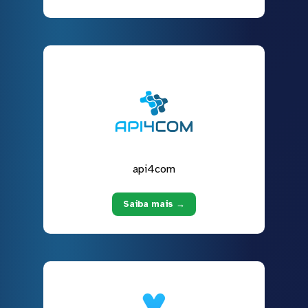
api4com
Saiba mais →