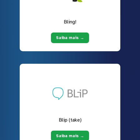
Bling!
Saiba mais →
Blip (take)
Saiba mais →