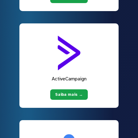
ActiveCampaign
Saiba mais →