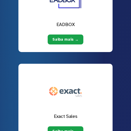
EADBOX
Saiba mais →
Exact Sales