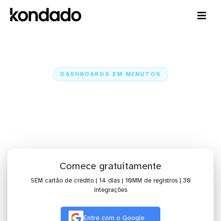
DASHBOARDS EM MINUTOS
Dashboard do MailChimp no
Amazon Quicksight em minutos
Home
Conectores
MailChimp
MailChimp + Amazon Quicksight
Comece gratuitamente
SEM cartão de crédito | 14 dias | 10MM de registros | 30
integrações
Entre com o Google