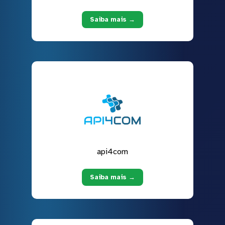
Saiba mais →
api4com
Saiba mais →