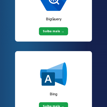
BigQuery
Saiba mais →
Bing
Saiba mais →