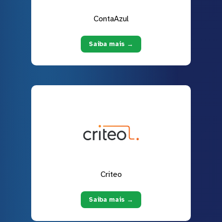
ContaAzul
Saiba mais →
Criteo
Saiba mais →