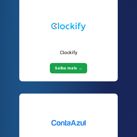
Clockify
Saiba mais →