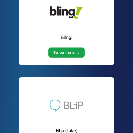
Bling!
Saiba mais →
Blip (take)