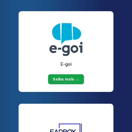
E-goi
Saiba mais →