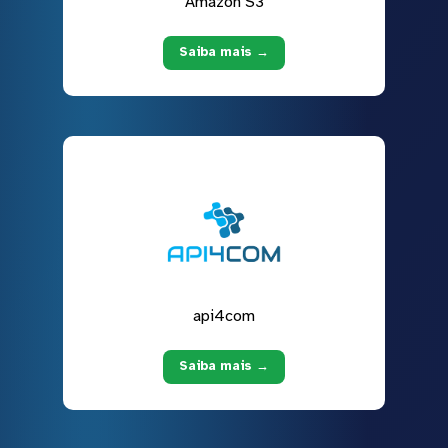
Amazon S3
Saiba mais →
api4com
Saiba mais →