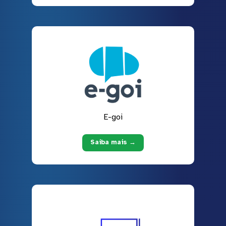
E-goi
Saiba mais →