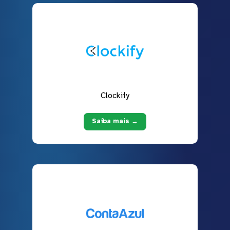
Clockify
Saiba mais →