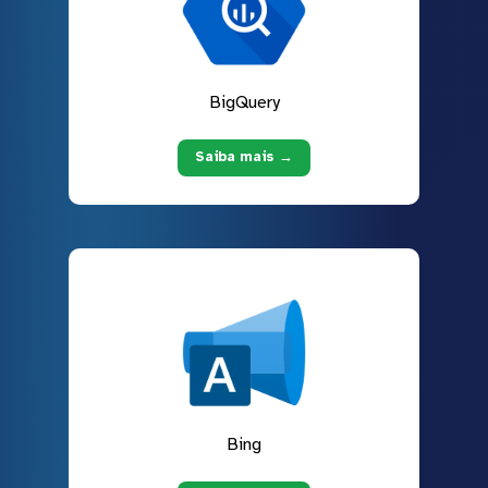
BigQuery
Saiba mais →
Bing