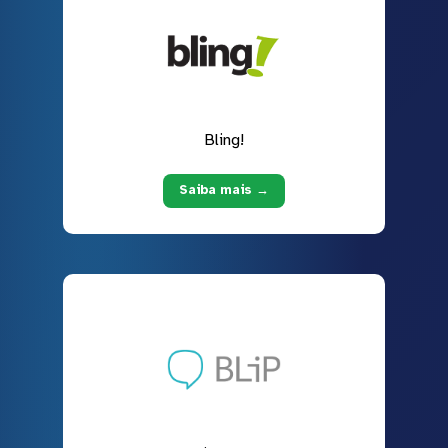
Bling!
Saiba mais →