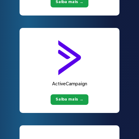
Saiba mais →
ActiveCampaign
Saiba mais →