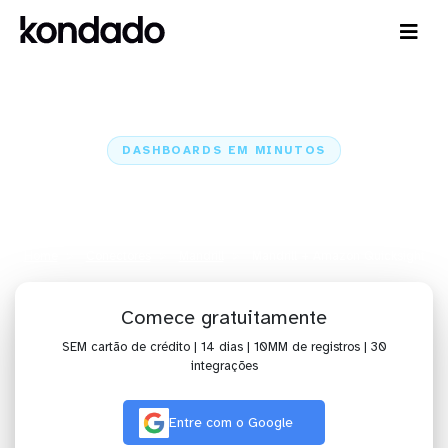
DASHBOARDS EM MINUTOS
Dashboard do Mandrill no
Amazon Quicksight em minutos
Home
Conectores
Mandrill
Mandrill + Amazon Quicksight
Comece gratuitamente
SEM cartão de crédito | 14 dias | 10MM de registros | 30
integrações
Entre com o Google