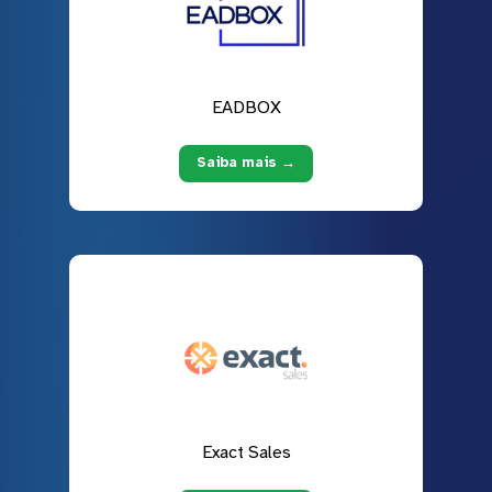
EADBOX
Saiba mais →
Exact Sales