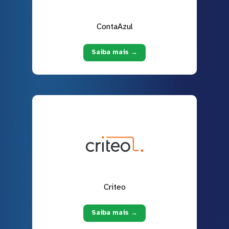
ContaAzul
Saiba mais →
Criteo
Saiba mais →