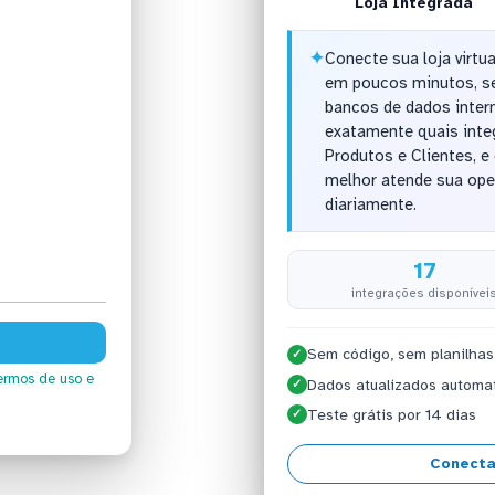
Loja Integrada
✦
Conecte sua loja virtu
em poucos minutos, se
bancos de dados inter
exatamente quais integ
Produtos e Clientes, e
melhor atende sua ope
diariamente.
17
integrações disponívei
Sem código, sem planilhas
✓
ermos de uso
e
Dados atualizados automa
✓
Teste grátis por 14 dias
✓
Conecta