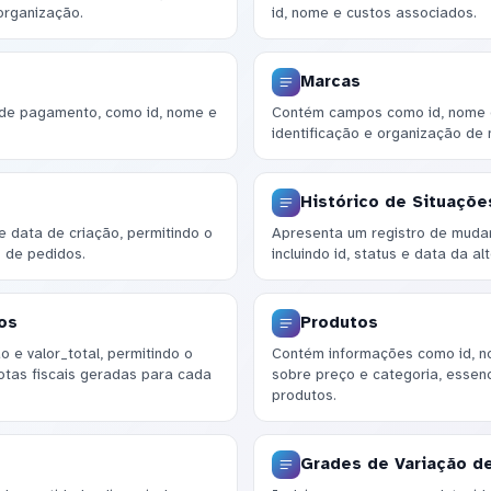
 organização.
id, nome e custos associados.
Marcas
 de pagamento, como id, nome e
Contém campos como id, nome e
identificação e organização de
Histórico de Situaçõ
e data de criação, permitindo o
Apresenta um registro de muda
 de pedidos.
incluindo id, status e data da al
os
Produtos
o e valor_total, permitindo o
Contém informações como id, n
tas fiscais geradas para cada
sobre preço e categoria, essen
produtos.
Grades de Variação d