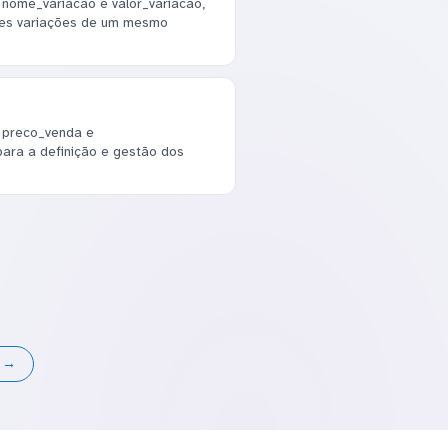
 nome_variacao e valor_variacao,
ntes variações de um mesmo
, preco_venda e
para a definição e gestão dos
s →