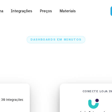
na
Integrações
Preços
Materiais
DASHBOARDS EM MINUTOS
rd da Loja Integrada n
Quicksight em minutos
me
Conectores
Loja Integrada
Loja Integrada + Amazon Quicksi
CONECTE LOJA I
| 30 integrações