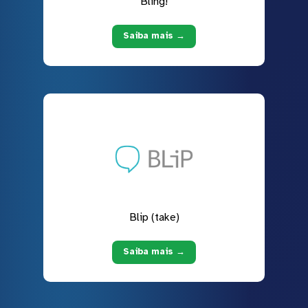
Bling!
Saiba mais →
Blip (take)
Saiba mais →