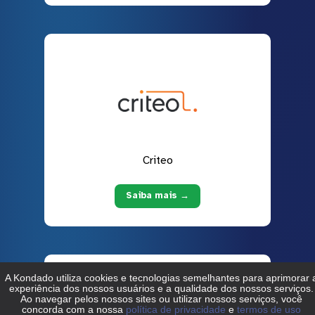
Criteo
Saiba mais →