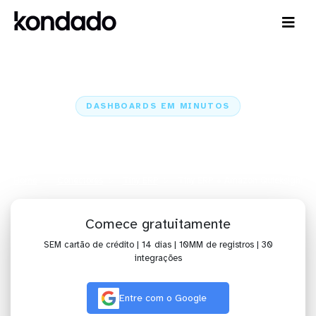
DASHBOARDS EM MINUTOS
Dashboard do Tiny ERP no
Amazon Quicksight em minutos
Home
Conectores
Tiny ERP
Tiny ERP + Amazon Quicksight
Comece gratuitamente
SEM cartão de crédito | 14 dias | 10MM de registros | 30
integrações
Entre com o Google