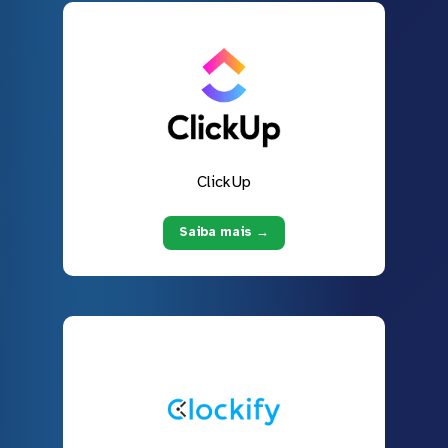
ClickUp
Saiba mais →