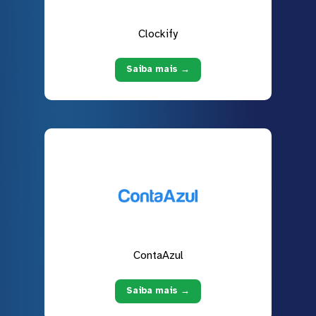
Clockify
Saiba mais →
ContaAzul
Saiba mais →