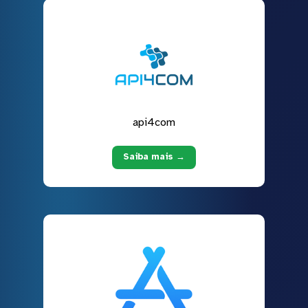
api4com
Saiba mais →