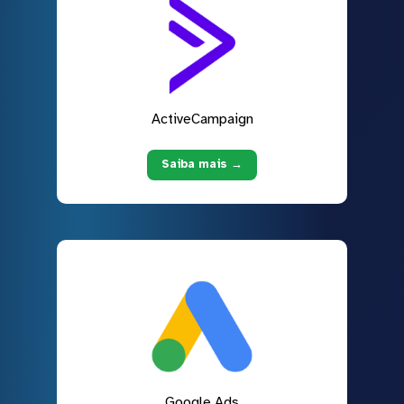
ActiveCampaign
Saiba mais →
Google Ads