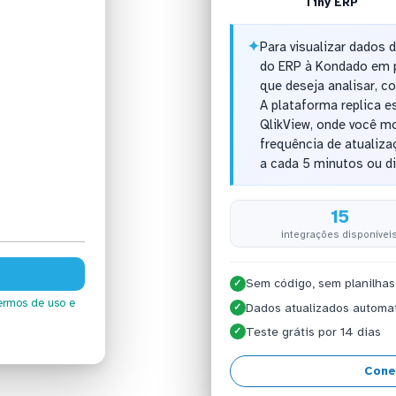
Tiny ERP
✦
Para visualizar dados 
do ERP à Kondado em p
que deseja analisar, c
A plataforma replica 
QlikView, onde você mo
frequência de atualiza
a cada 5 minutos ou d
15
integrações disponívei
Sem código, sem planilhas
✓
ermos de uso
e
Dados atualizados automa
✓
Teste grátis por 14 dias
✓
Cone