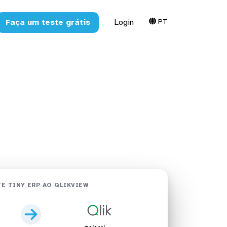
PT
Faça um teste grátis
Login
kView em
E TINY ERP AO QLIKVIEW