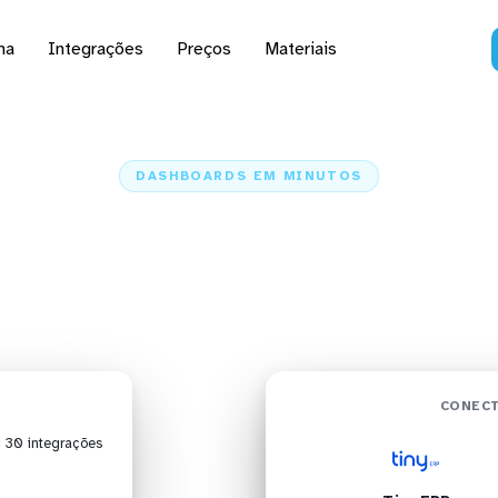
na
Integrações
Preços
Materiais
DASHBOARDS EM MINUTOS
rd do Tiny ERP no Qli
minutos
Home
Conectores
Tiny ERP
Tiny ERP + QlikView
CONECT
| 30 integrações