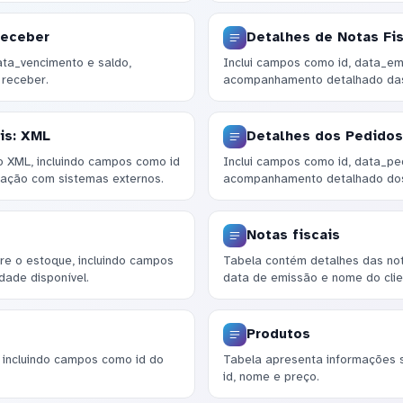
Receber
Detalhes de Notas Fis
ta_vencimento e saldo,
Inclui campos como id, data_emi
 receber.
acompanhamento detalhado das 
is: XML
Detalhes dos Pedidos
 XML, incluindo campos como id
Inclui campos como id, data_ped
egração com sistemas externos.
acompanhamento detalhado dos 
Notas fiscais
re o estoque, incluindo campos
Tabela contém detalhes das not
dade disponível.
data de emissão e nome do clie
Produtos
, incluindo campos como id do
Tabela apresenta informações
id, nome e preço.