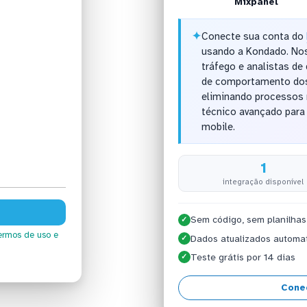
Mixpanel
✦
Conecte sua conta do
usando a Kondado. Nos
tráfego e analistas d
de comportamento dos 
eliminando processos
técnico avançado para 
mobile.
1
integração disponível
Sem código, sem planilhas
✓
ermos de uso
e
Dados atualizados automa
✓
Teste grátis por 14 dias
✓
Cone