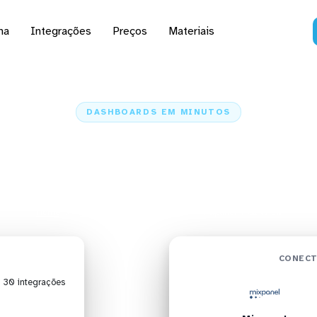
na
Integrações
Preços
Materiais
DASHBOARDS EM MINUTOS
rd do Mixpanel no Qli
minutos
Home
Conectores
Mixpanel
Mixpanel + QlikView
CONECT
| 30 integrações