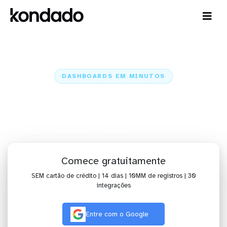
DASHBOARDS EM MINUTOS
Dashboard do Mixpanel no
Metabase em minutos
Home
Conectores
Mixpanel
Mixpanel + Metabase
Comece gratuitamente
SEM cartão de crédito | 14 dias | 10MM de registros | 30
integrações
Entre com o Google