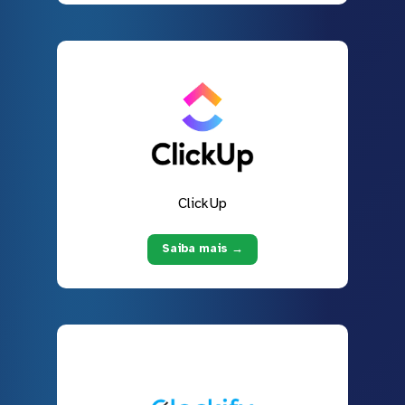
ClickUp
Saiba mais →