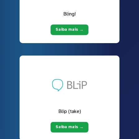
Bling!
Saiba mais →
Blip (take)
Saiba mais →