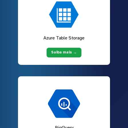
Azure Table Storage
Saiba mais →
BigQuery