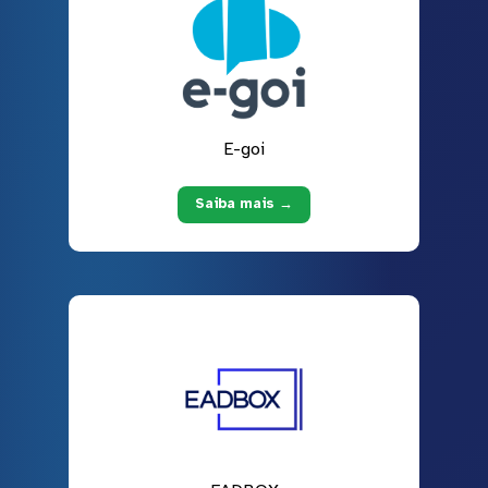
E-goi
Saiba mais →