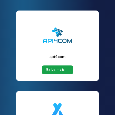
api4com
Saiba mais →