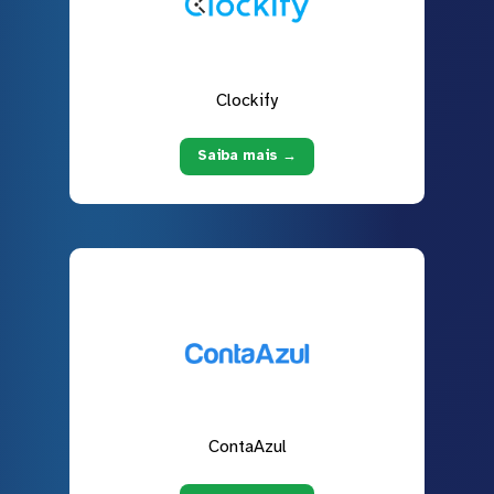
Clockify
Saiba mais →
ContaAzul