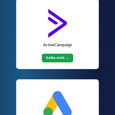
ActiveCampaign
Saiba mais →