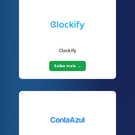
Clockify
Saiba mais →