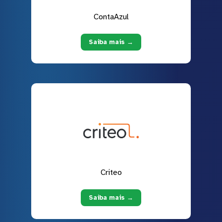
ContaAzul
Saiba mais →
Criteo
Saiba mais →