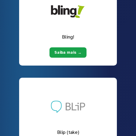
Bling!
Saiba mais →
Blip (take)