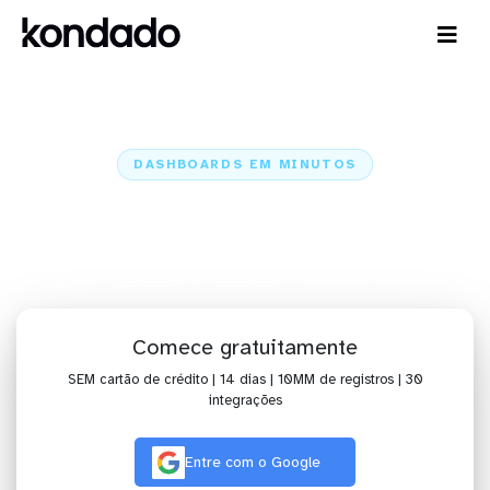
DASHBOARDS EM MINUTOS
Dashboard do Granatum no
Metabase em minutos
Home
Conectores
Granatum
Granatum + Metabase
Comece gratuitamente
SEM cartão de crédito | 14 dias | 10MM de registros | 30
integrações
Entre com o Google