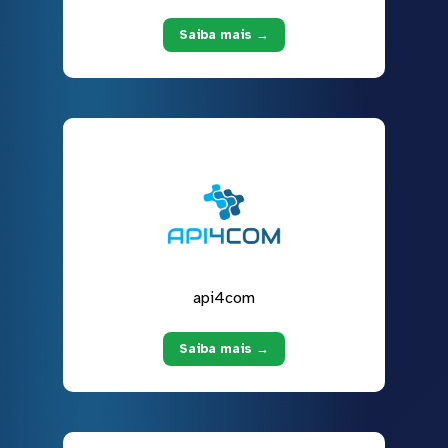
Saiba mais →
api4com
Saiba mais →