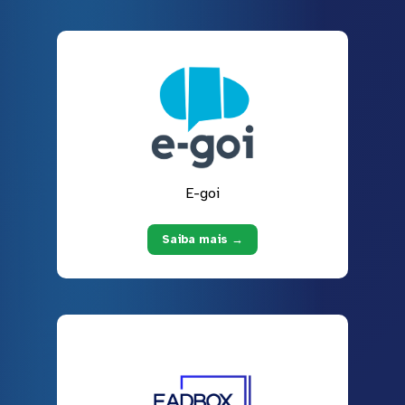
E-goi
Saiba mais →