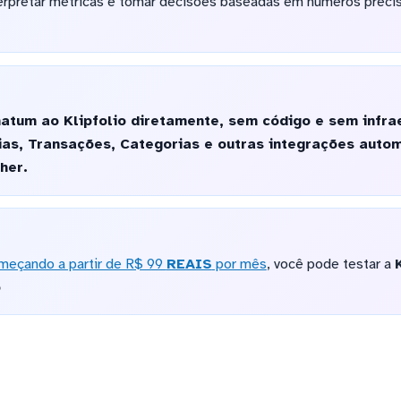
rpretar métricas e tomar decisões baseadas em números preci
atum ao Klipfolio diretamente, sem código e sem infra
ias, Transações, Categorias e outras integrações aut
her.
meçando a partir de R$ 99
REAIS
por mês
, você pode testar a
o