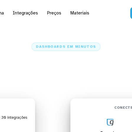
na
Integrações
Preços
Materiais
DASHBOARDS EM MINUTOS
rd do Granatum no Klip
minutos
Home
Conectores
Granatum
Granatum + Klipfolio
CONECTE
| 30 integrações