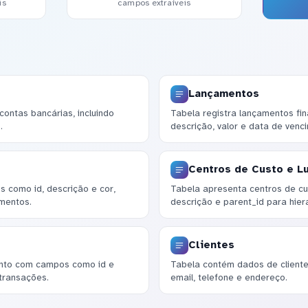
is
campos extraíveis
Lançamentos
ontas bancárias, incluindo
Tabela registra lançamentos fi
.
descrição, valor e data de venc
Centros de Custo e L
s como id, descrição e cor,
Tabela apresenta centros de cu
mentos.
descrição e parent_id para hier
Clientes
nto com campos como id e
Tabela contém dados de cliente
 transações.
email, telefone e endereço.