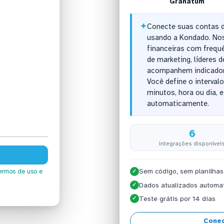
Granatum
✦
Conecte suas contas d
usando a Kondado. Nos
financeiras com frequê
de marketing, líderes 
acompanhem indicador
Você define o interval
minutos, hora ou dia,
automaticamente.
6
integrações disponívei
Sem código, sem planilhas
ermos de uso
e
✓
Dados atualizados automa
✓
Teste grátis por 14 dias
✓
Conec