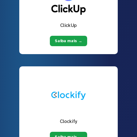
ClickUp
Saiba mais →
Clockify
Saiba mais →