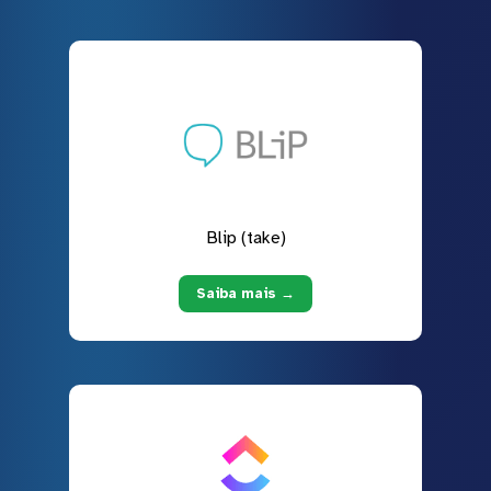
Blip (take)
Saiba mais →