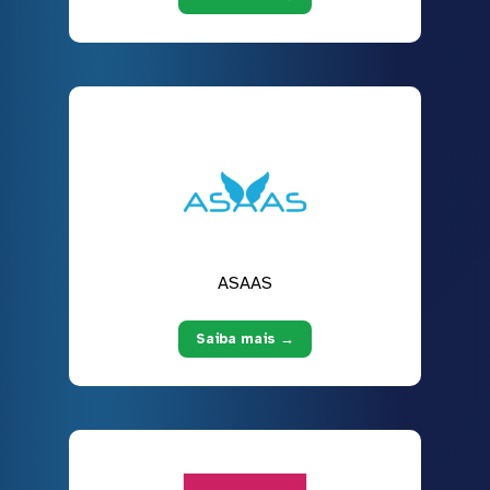
ASAAS
Saiba mais →