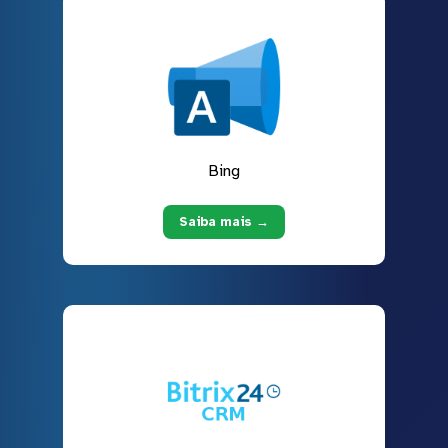
Bing
Saiba mais →