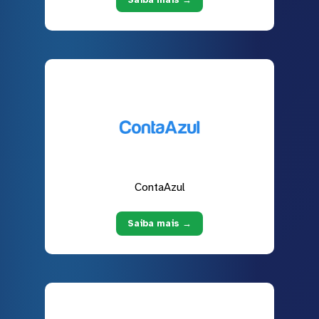
ContaAzul
Saiba mais →