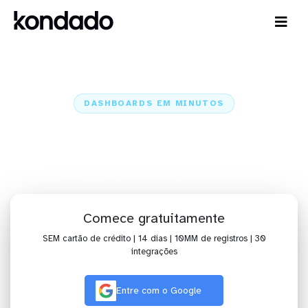
DASHBOARDS EM MINUTOS
Dashboard do Notion no Klipfolio
em minutos
Home
Conectores
Notion
Notion + Klipfolio
Comece gratuitamente
SEM cartão de crédito | 14 dias | 10MM de registros | 30
integrações
Entre com o Google