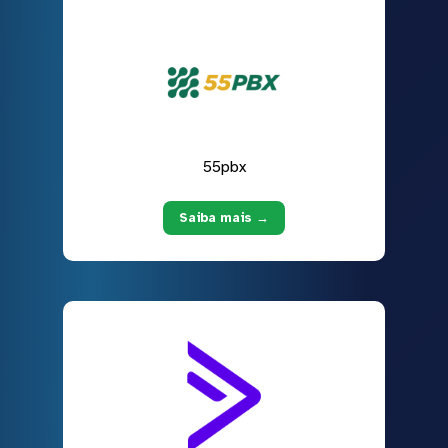
55pbx
Saiba mais →