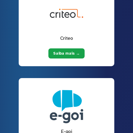
Criteo
Saiba mais →
E-goi