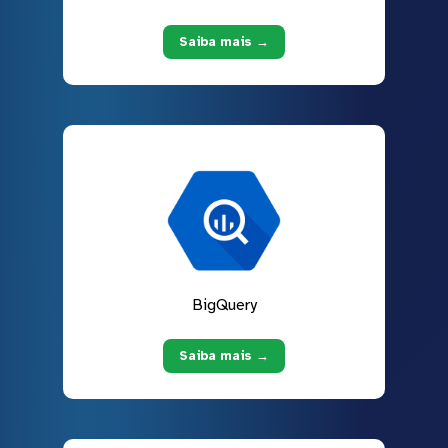
Saiba mais →
BigQuery
Saiba mais →